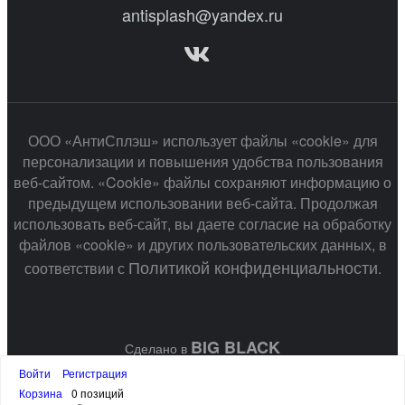
antisplash@yandex.ru
ООО «АнтиСплэш» использует файлы «cookie» для
персонализации и повышения удобства пользования
веб-сайтом. «Cookie» файлы сохраняют информацию о
предыдущем использовании веб-сайта. Продолжая
использовать веб-сайт, вы даете согласие на обработку
файлов «cookie» и других пользовательских данных, в
Политикой конфиденциальности
соответствии с
.
BIG BLACK
Сделано в
Войти
Регистрация
Корзина
0 позиций