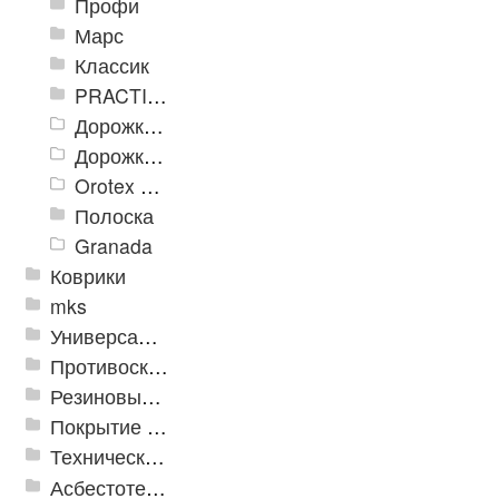
Профи
Марс
Классик
PRACTICAL
Дорожка влаговпитывающая Лидер XL
Дорожки «Фаворит»
Orotex GIN
Полоска
Granada
Коврики
mks
Универсальные модульные покрытия
Противоскользящая защита для лестниц, профили, ленты
Резиновые и ПВХ дорожки
Покрытие из резиновой крошки
Техническая резина
Асбестотехнические и теплоизоляционные материалы