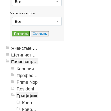
Все
Материал ворса
Все
Ячеистые грязезащитные покрытия
Щетинистые покрытия
Грязезащитные, влаговпитывающие покрытия
Карелия
Профессиональные грязезащитные ковры AntiSplash Carpet
Prime Nop
Resident
Траффик
Коврики «Траффик» 400x600 мм
Коврики «Траффик» 500x800 мм