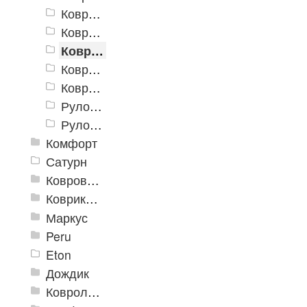
Коврики «Траффик» 600x900 мм
Коврики «Траффик» 800x1200 мм
Коврики «Траффик» 900x1500 мм
Коврики «Траффик» 1200x1800 мм
Коврики «Траффик» 1200x2500 мм
Рулон «Траффик» 900 мм
Рулон «Траффик» 1200 мм
Комфорт
Сатурн
Ковровое покрытие "Цикада"
Коврики «Heavy» на резиновой подложке
Маркус
Peru
Eton
Дождик
Ковролиновые дорожки «Rekord»