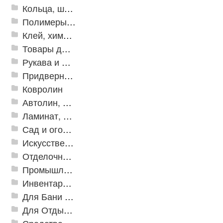
Кольца, шайбы, манжеты
Полимеры и пластики
Клей, химия, сопутствующие товары
Товары для дома
Рукава и шланги промышленные
Придверные решетки
Ковролин
Автолин, Транслин, Линолеум
Ламинат, Кварцвиниловая плитка SPC
Сад и огород
Искусственная трава
Отделочные профили
Промышленный текстиль
Инвентарь для клининга
Для Бани и Сауны
Для Отдыха и Пикника