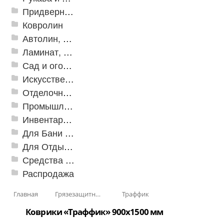
Придверные решетки
Ковролин
Автолин, Транслин, Линолеум
Ламинат, Кварцвиниловая плитка SPC
Сад и огород
Искусственная трава
Отделочные профили
Промышленный текстиль
Инвентарь для клининга
Для Бани и Сауны
Для Отдыха и Пикника
Средства от насекомых и садовых вредителей
Распродажа
Главная
Грязезащитные, влаговпитывающие покрытия
Траффик
Коврики «Траффик» 900x1500 мм