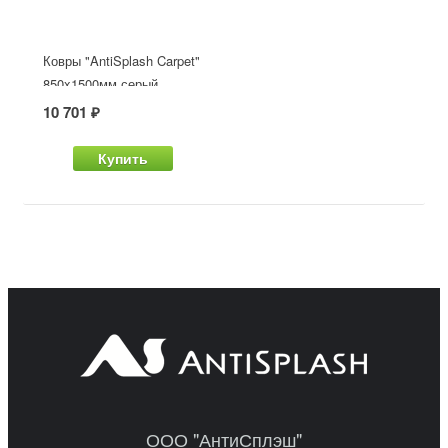
Ковры "AntiSplash Carpet"
850x1500мм серый
10 701 ₽
Купить
ООО "АнтиСплэш"