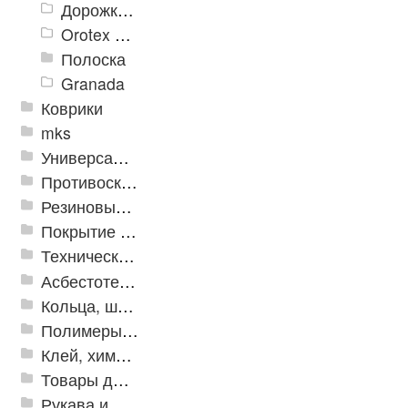
Дорожки «Фаворит»
Orotex GIN
Полоска
Granada
Коврики
mks
Универсальные модульные покрытия
Противоскользящая защита для лестниц, профили, ленты
Резиновые и ПВХ дорожки
Покрытие из резиновой крошки
Техническая резина
Асбестотехнические и теплоизоляционные материалы
Кольца, шайбы, манжеты
Полимеры и пластики
Клей, химия, сопутствующие товары
Товары для дома
Рукава и шланги промышленные