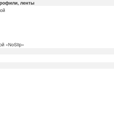
профили, ленты
кой
й «NoSlip»