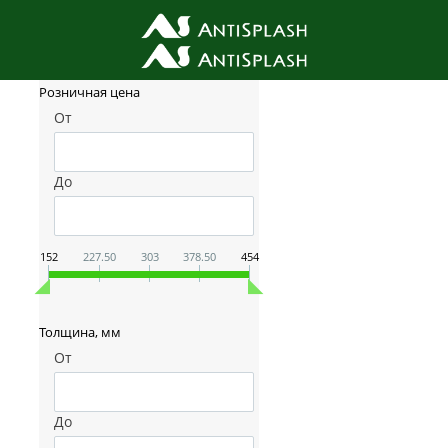
Фильтр товаров
Розничная цена
От
До
152
227.50
303
378.50
454
Толщина, мм
От
До