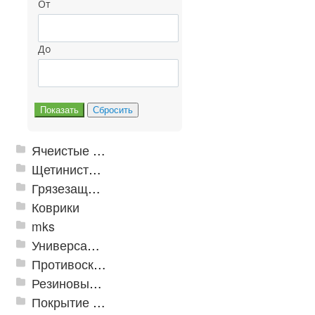
От
До
Ячеистые грязезащитные покрытия
Щетинистые покрытия
Грязезащитные, влаговпитывающие покрытия
Коврики
mks
Универсальные модульные покрытия
Противоскользящая защита для лестниц, профили, ленты
Резиновые и ПВХ дорожки
Покрытие из резиновой крошки