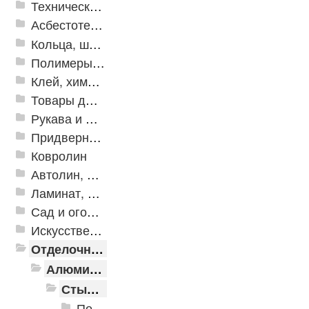
Техническая резина
Асбестотехнические и теплоизоляционные материалы
Кольца, шайбы, манжеты
Полимеры и пластики
Клей, химия, сопутствующие товары
Товары для дома
Рукава и шланги промышленные
Придверные решетки
Ковролин
Автолин, Транслин, Линолеум
Ламинат, Кварцвиниловая плитка SPC
Сад и огород
Искусственная трава
Отделочные профили
Алюминиевые пороги
Стыкоперекрывающие алюминиевые пороги
Пороги алюминиевые ПС-01 25x3 мм (открытый крепеж)