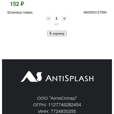
152 ₽
Штрихкод товара
4605500127590
шт
В корзину
ООО "АнтиСплэш"
ОГРН: 1127746282454
ИНН: 7724830295