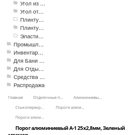
Угол из ПВХ
Угол отделочный арочный
Плинтус для столешниц
Плинтусы «KronPlast»
Эластичный напольно-стыковочный профиль Cezar
Промышленный текстиль
Инвентарь для клининга
Для Бани и Сауны
Для Отдыха и Пикника
Средства от насекомых и садовых вредителей
Распродажа
Главная
Отделочные профили
Алюминиевые пороги
Стыкоперекрывающие алюминиевые пороги
Пороги алюминиевые стыкоперекрывающие А-1. (25*2,8мм)
Пороги алюминиевые А-1 25х2,8 мм Декорированные
Порог алюминиевый А-1 25х2,8мм, Зеленый
мрамор