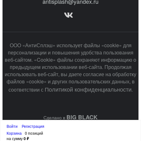
antisplash@yandex.ru
ООО «АнтиСплэш» использует файлы «cookie» для
персонализации и повышения удобства пользования
веб-сайтом. «Cookie» файлы сохраняют информацию о
предыдущем использовании веб-сайта. Продолжая
использовать веб-сайт, вы даете согласие на обработку
файлов «cookie» и других пользовательских данных, в
Политикой конфиденциальности
соответствии с
.
BIG BLACK
Сделано в
Войти
Регистрация
Корзина
0 позиций
на сумму
0 ₽