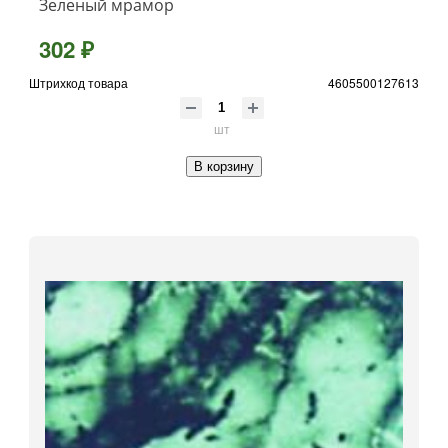
Зеленый мрамор
302 ₽
Штрихкод товара
4605500127613
шт
В корзину