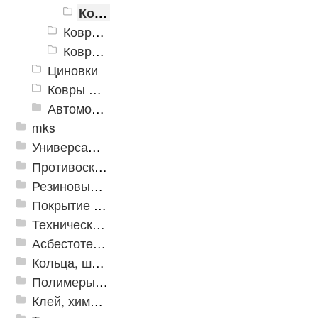
Коврики хлопковые Kenya 1200*1800
Коврики хлопковые Вологодские
Коврики Хлопковые Орнамент
Циновки
Ковры для детской
Автомобильные коврики
mks
Универсальные модульные покрытия
Противоскользящая защита для лестниц, профили, ленты
Резиновые и ПВХ дорожки
Покрытие из резиновой крошки
Техническая резина
Асбестотехнические и теплоизоляционные материалы
Кольца, шайбы, манжеты
Полимеры и пластики
Клей, химия, сопутствующие товары