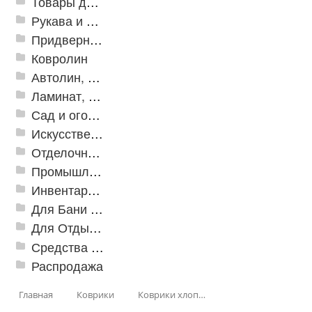
Товары для дома
Рукава и шланги промышленные
Придверные решетки
Ковролин
Автолин, Транслин, Линолеум
Ламинат, Кварцвиниловая плитка SPC
Сад и огород
Искусственная трава
Отделочные профили
Промышленный текстиль
Инвентарь для клининга
Для Бани и Сауны
Для Отдыха и Пикника
Средства от насекомых и садовых вредителей
Распродажа
Главная
Коврики
Коврики хлопковые