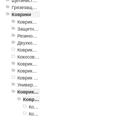
Щетинистые покрытия
Грязезащитные, влаговпитывающие покрытия
Коврики
Коврики влаговпитывающие
Защитные коврики и лотки
Резиновые коврики
Двухкомпонентные коврики
Коврики на пенорезине
Кокосовые коврики
Коврики для ванн
Коврики и дорожки пористые (Лапша)
Коврик флокированный
Универсальные коврики
Коврики хлопковые
Коврики хлопковые Kenya
Коврики хлопковые Kenya 600*1800
Коврики хлопковые Kenya 600*2500