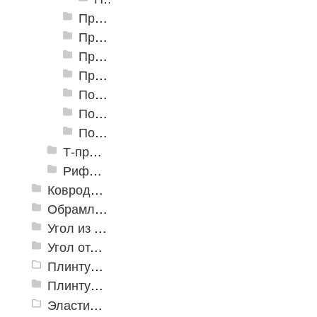
Профили алюминиевые разноуровневые ПР-03 32 мм
Профили алюминиевые разноуровневые ПР-04 45 мм
Профили алюминиевые разноуровневые ПР-05 50 мм
Профили алюминиевые разноуровневые ПР-06 41 мм
Пороги алюминиевые разноуровневые С-1 32х3,2 мм (открытый крепеж)
Пороги алюминиевые разноуровневые С-2 32х8 мм (открытый крепеж)
Пороги алюминиевые разноуровневые С-4 39,4х12 мм (открытый крепеж)
Т-профиль
Рифленые алюминиевые листы и углы квинтет
Ковродержатели
Обрамление
Угол из ПВХ
Угол отделочный арочный
Плинтус для столешниц
Плинтусы «KronPlast»
Эластичный напольно-стыковочный профиль Cezar