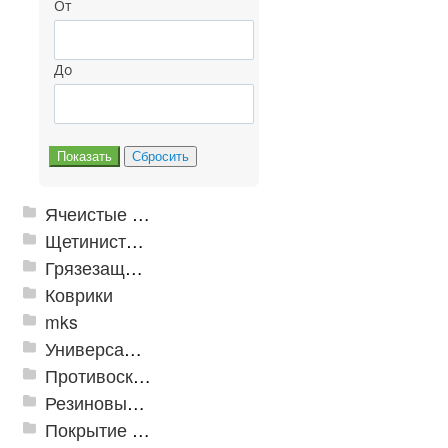
От
До
Ячеистые грязезащитные покрытия
Щетинистые покрытия
Грязезащитные, влаговпитывающие покрытия
Коврики
mks
Универсальные модульные покрытия
Противоскользящая защита для лестниц, профили, ленты
Резиновые и ПВХ дорожки
Покрытие из резиновой крошки