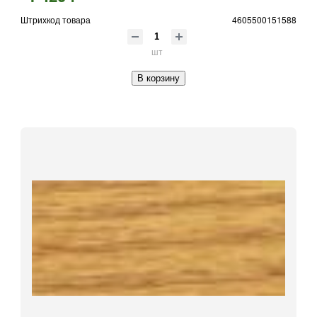
Штрихкод товара
4605500151588
шт
В корзину