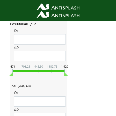
Фильтр товаров
Розничная цена
От
До
471
708.25
945.50
1 182.75
1 420
Толщина, мм
От
До