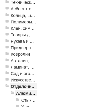
Техническая резина
Асбестотехнические и теплоизоляционные материалы
Кольца, шайбы, манжеты
Полимеры и пластики
Клей, химия, сопутствующие товары
Товары для дома
Рукава и шланги промышленные
Придверные решетки
Ковролин
Автолин, Транслин, Линолеум
Ламинат, Кварцвиниловая плитка SPC
Сад и огород
Искусственная трава
Отделочные профили
Алюминиевые пороги
Стыкоперекрывающие алюминиевые пороги
Угловые алюминиевые пороги