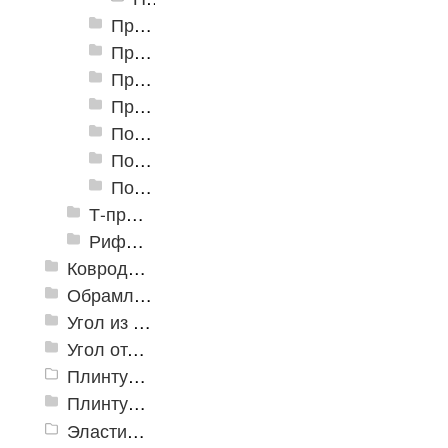
Профили алюминиевые разноуровневые ПР-03 32 мм
Профили алюминиевые разноуровневые ПР-04 45 мм
Профили алюминиевые разноуровневые ПР-05 50 мм
Профили алюминиевые разноуровневые ПР-06 41 мм
Пороги алюминиевые разноуровневые С-1 32х3,2 мм (открытый крепеж)
Пороги алюминиевые разноуровневые С-2 32х8 мм (открытый крепеж)
Пороги алюминиевые разноуровневые С-4 39,4х12 мм (открытый крепеж)
Т-профиль
Рифленые алюминиевые листы и углы квинтет
Ковродержатели
Обрамление
Угол из ПВХ
Угол отделочный арочный
Плинтус для столешниц
Плинтусы «KronPlast»
Эластичный напольно-стыковочный профиль Cezar