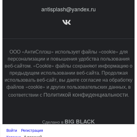
antisplash@yandex.ru
ООО «АнтиСплэш» использует файлы «cookie» для
персонализации и повышения удобства пользования
веб-сайтом. «Cookie» файлы сохраняют информацию о
предыдущем использовании веб-сайта. Продолжая
использовать веб-сайт, вы даете согласие на обработку
файлов «cookie» и других пользовательских данных, в
Политикой конфиденциальности
соответствии с
.
BIG BLACK
Сделано в
Войти
Регистрация
Корзина
0 позиций