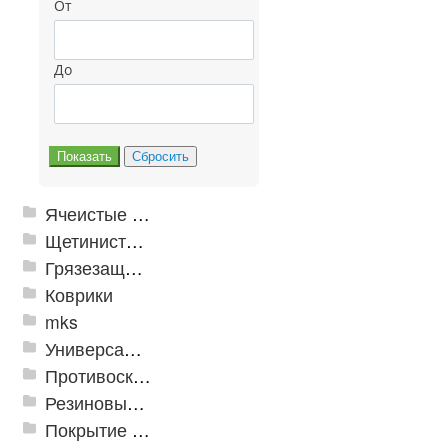
От
До
Ячеистые грязезащитные покрытия
Щетинистые покрытия
Грязезащитные, влаговпитывающие покрытия
Коврики
mks
Универсальные модульные покрытия
Противоскользящая защита для лестниц, профили, ленты
Резиновые и ПВХ дорожки
Покрытие из резиновой крошки