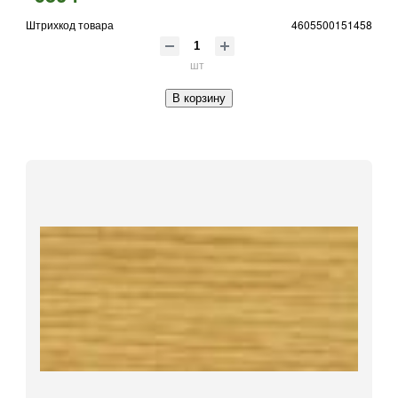
Штрихкод товара
4605500151458
шт
В корзину