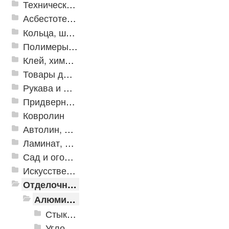
Техническая резина
Асбестотехнические и теплоизоляционные материалы
Кольца, шайбы, манжеты
Полимеры и пластики
Клей, химия, сопутствующие товары
Товары для дома
Рукава и шланги промышленные
Придверные решетки
Ковролин
Автолин, Транслин, Линолеум
Ламинат, Кварцвиниловая плитка SPC
Сад и огород
Искусственная трава
Отделочные профили
Алюминиевые пороги
Стыкоперекрывающие алюминиевые пороги
Угловые алюминиевые пороги