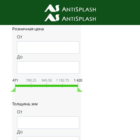
Фильтр товаров
Розничная цена
От
До
471
708.25
945.50
1 182.75
1 420
Толщина, мм
От
До