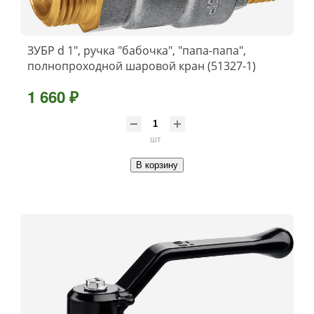
ЗУБР d 1″, ручка ″бабочка″, ″папа-папа″,
полнопроходной шаровой кран (51327-1)
1 660 ₽
шт
В корзину