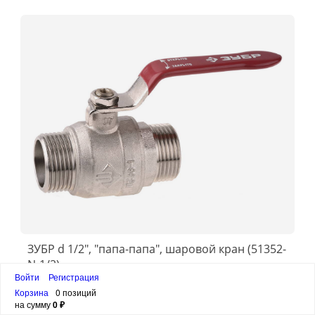
ЗУБР d 1/2″, ″папа-папа″, шаровой кран (51352-
N-1/2)
Войти
Регистрация
419 ₽
Корзина
0 позиций
на сумму
0 ₽