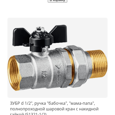
ЗУБР d 1/2″, ручка ″бабочка″, ″мама-папа″,
полнопроходной шаровой кран с накидной
гайкой (51321-1/2)