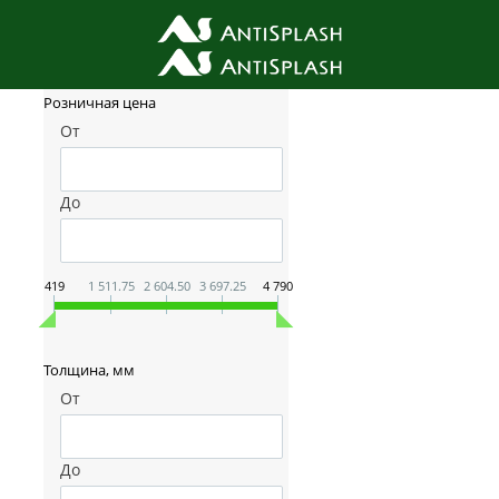
Фильтр товаров
Розничная цена
От
До
419
1 511.75
2 604.50
3 697.25
4 790
Толщина, мм
От
До