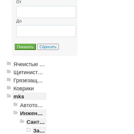
От
До
Ячеистые грязезащитные покрытия
Щетинистые покрытия
Грязезащитные, влаговпитывающие покрытия
Коврики
mks
Автотовары
Инженерная сантехника и инструменты
Сантехника
Запорная арматура