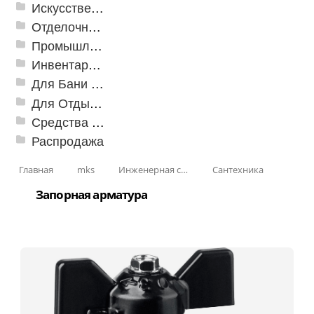
Искусственная трава
Отделочные профили
Промышленный текстиль
Инвентарь для клининга
Для Бани и Сауны
Для Отдыха и Пикника
Средства от насекомых и садовых вредителей
Распродажа
Главная
mks
Инженерная сантехника и инструменты
Сантехника
Запорная арматура