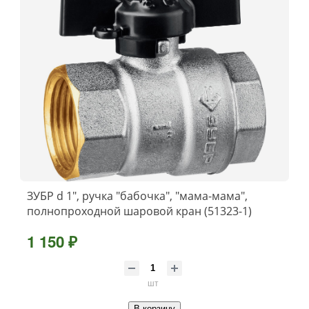
ЗУБР d 1″, ручка ″бабочка″, ″мама-мама″,
полнопроходной шаровой кран (51323-1)
1 150 ₽
шт
В корзину