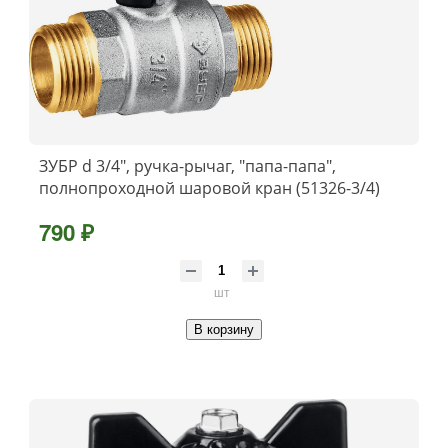
ЗУБР d 3/4″, ручка-рычаг, ″папа-папа″,
полнопроходной шаровой кран (51326-3/4)
790 ₽
шт
В корзину