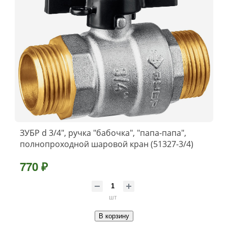
ЗУБР d 3/4″, ручка ″бабочка″, ″папа-папа″,
полнопроходной шаровой кран (51327-3/4)
770 ₽
шт
В корзину