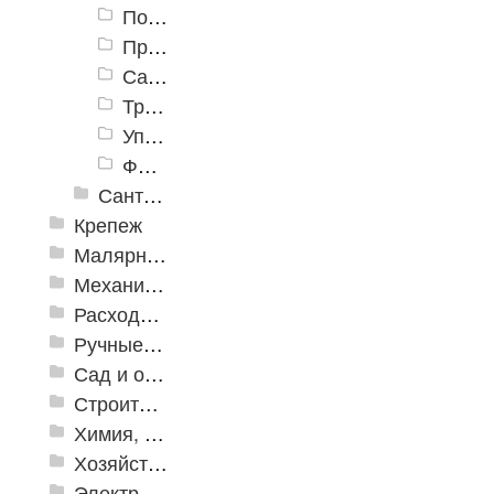
Подводка
Прочистное оборудование
Сантехническое оборудование
Трубы
Уплотнительные материалы
Фитинги
Сантехнические инструменты
Крепеж
Малярно-штукатурные инструменты
Механизированные инструменты
Расходные инструменты
Ручные инструменты
Сад и огород
Строительная Химия и принадлежности
Химия, крепеж, СИЗ
Хозяйственные принадлежности
Электрика и свет