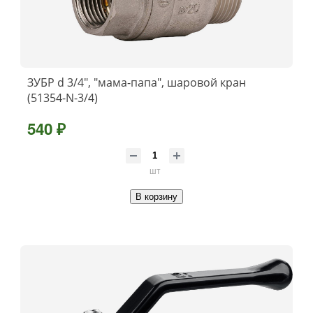
ЗУБР d 3/4″, ″мама-папа″, шаровой кран
(51354-N-3/4)
540 ₽
шт
В корзину