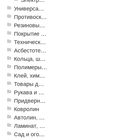
Универсальные модульные покрытия
Противоскользящая защита для лестниц, профили, ленты
Резиновые и ПВХ дорожки
Покрытие из резиновой крошки
Техническая резина
Асбестотехнические и теплоизоляционные материалы
Кольца, шайбы, манжеты
Полимеры и пластики
Клей, химия, сопутствующие товары
Товары для дома
Рукава и шланги промышленные
Придверные решетки
Ковролин
Автолин, Транслин, Линолеум
Ламинат, Кварцвиниловая плитка SPC
Сад и огород