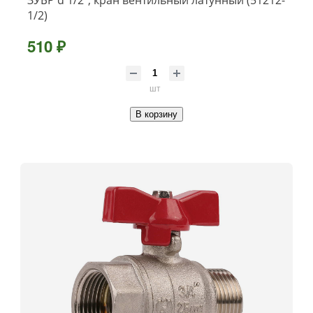
ЗУБР d 1/2″, кран вентильный латунный (51212-
1/2)
510 ₽
шт
В корзину