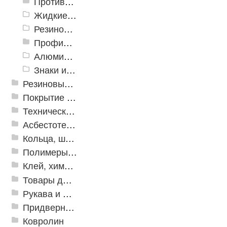
Противоскользящие ленты
Жидкие противоскользящие средства
Резиновый профиль с алюминиевой вставкой «NoSlip»
Профили закладные
Алюминиевый профиль для ленты
Знаки из полистирола для разметки пола
Резиновые и ПВХ дорожки
Покрытие из резиновой крошки
Техническая резина
Асбестотехнические и теплоизоляционные материалы
Кольца, шайбы, манжеты
Полимеры и пластики
Клей, химия, сопутствующие товары
Товары для дома
Рукава и шланги промышленные
Придверные решетки
Ковролин