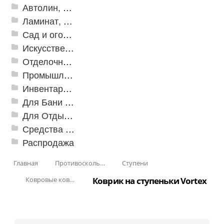
Автолин, Транслин, Линолеум
Ламинат, Кварцвиниловая плитка SPC
Сад и огород
Искусственная трава
Отделочные профили
Промышленный текстиль
Инвентарь для клининга
Для Бани и Сауны
Для Отдыха и Пикника
Средства от насекомых и садовых вредителей
Распродажа
Главная
Противоскользящая защита для лестниц, профили, ленты
Ступени
Ковровые коврики на ступеньки
Коврик на ступеньки Vortex