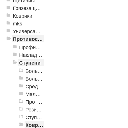
Щетинистые покрытия
Грязезащитные, влаговпитывающие покрытия
Коврики
mks
Универсальные модульные покрытия
Противоскользящая защита для лестниц, профили, ленты
Профили алюминиевые с резиновой вставкой
Накладки противоскользящие резиновые
Ступени
Большая проступь (Классика)
Большая облегченная проступь
Средняя проступь
Малая облегченная проступь
Противоскользящая накладка на ступень "Ледокол"
Резиновая накладная проступь «Домино»
Ступеньки ажурные
Ковровые коврики на ступеньки