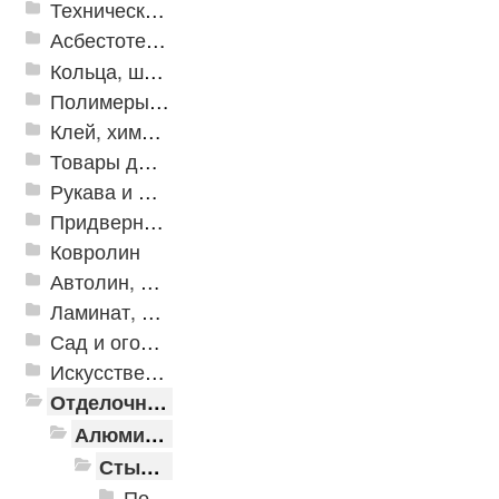
Техническая резина
Асбестотехнические и теплоизоляционные материалы
Кольца, шайбы, манжеты
Полимеры и пластики
Клей, химия, сопутствующие товары
Товары для дома
Рукава и шланги промышленные
Придверные решетки
Ковролин
Автолин, Транслин, Линолеум
Ламинат, Кварцвиниловая плитка SPC
Сад и огород
Искусственная трава
Отделочные профили
Алюминиевые пороги
Стыкоперекрывающие алюминиевые пороги
Пороги алюминиевые ПС-01 25x3 мм (открытый крепеж)