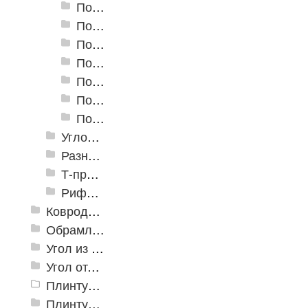
Пороги алюминиевые А-30 30х5 мм (открытый крепеж)
Пороги алюминиевые А-39 39х5,4 мм (открытый крепеж)
Пороги алюминиевые А-45 45х4,4 мм (открытый крепеж)
Пороги алюминиевые B-1 30х4,2 мм (скрытый крепеж)
Пороги алюминиевые B-2 37х4,4 мм (скрытый крепеж)
Пороги алюминиевые B-4 41х6-13 мм (скрытый крепеж)
Пороги алюминиевые B-5 80х4,6 мм (скрытый крепеж)
Угловые алюминиевые пороги
Разноуровневые алюминиевые профили
Т-профиль
Рифленые алюминиевые листы и углы квинтет
Ковродержатели
Обрамление
Угол из ПВХ
Угол отделочный арочный
Плинтус для столешниц
Плинтусы «KronPlast»