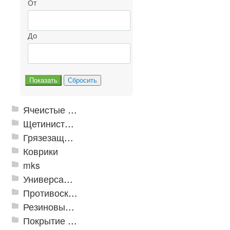
От
До
Ячеистые грязезащитные покрытия
Щетинистые покрытия
Грязезащитные, влаговпитывающие покрытия
Коврики
mks
Универсальные модульные покрытия
Противоскользящая защита для лестниц, профили, ленты
Резиновые и ПВХ дорожки
Покрытие из резиновой крошки