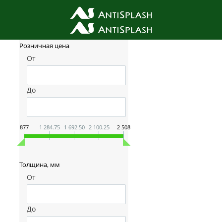
Фильтр товаров
Розничная цена
От
До
877
1 284.75
1 692.50
2 100.25
2 508
Толщина, мм
От
До