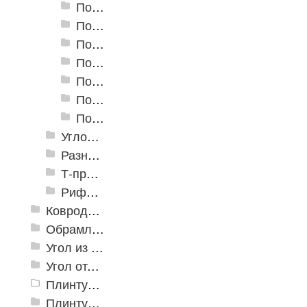
Пороги алюминиевые А-30 30х5 мм (открытый крепеж)
Пороги алюминиевые А-39 39х5,4 мм (открытый крепеж)
Пороги алюминиевые А-45 45х4,4 мм (открытый крепеж)
Пороги алюминиевые B-1 30х4,2 мм (скрытый крепеж)
Пороги алюминиевые B-2 37х4,4 мм (скрытый крепеж)
Пороги алюминиевые B-4 41х6-13 мм (скрытый крепеж)
Пороги алюминиевые B-5 80х4,6 мм (скрытый крепеж)
Угловые алюминиевые пороги
Разноуровневые алюминиевые профили
Т-профиль
Рифленые алюминиевые листы и углы квинтет
Ковродержатели
Обрамление
Угол из ПВХ
Угол отделочный арочный
Плинтус для столешниц
Плинтусы «KronPlast»