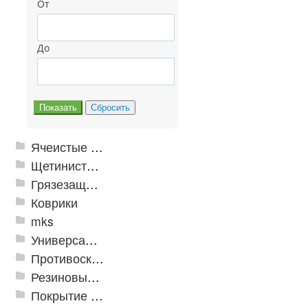
От
До
Ячеистые грязезащитные покрытия
Щетинистые покрытия
Грязезащитные, влаговпитывающие покрытия
Коврики
mks
Универсальные модульные покрытия
Противоскользящая защита для лестниц, профили, ленты
Резиновые и ПВХ дорожки
Покрытие из резиновой крошки