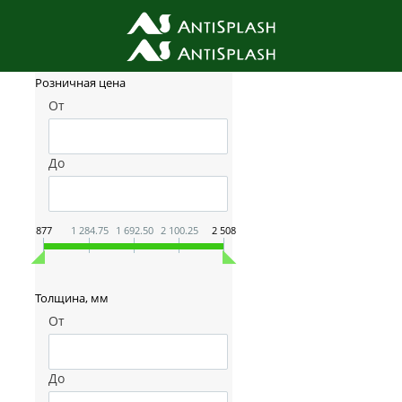
Фильтр товаров
Розничная цена
От
До
877
1 284.75
1 692.50
2 100.25
2 508
Толщина, мм
От
До