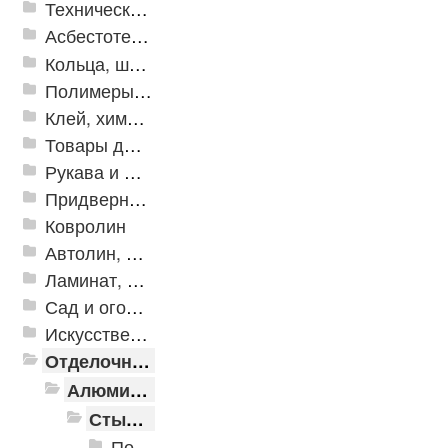
Техническая резина
Асбестотехнические и теплоизоляционные материалы
Кольца, шайбы, манжеты
Полимеры и пластики
Клей, химия, сопутствующие товары
Товары для дома
Рукава и шланги промышленные
Придверные решетки
Ковролин
Автолин, Транслин, Линолеум
Ламинат, Кварцвиниловая плитка SPC
Сад и огород
Искусственная трава
Отделочные профили
Алюминиевые пороги
Стыкоперекрывающие алюминиевые пороги
Пороги алюминиевые ПС-01 25x3 мм (открытый крепеж)