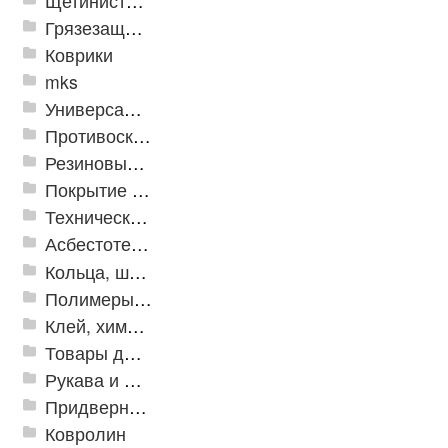
Щетинистые покрытия
Грязезащитные, влаговпитывающие покрытия
Коврики
mks
Универсальные модульные покрытия
Противоскользящая защита для лестниц, профили, ленты
Резиновые и ПВХ дорожки
Покрытие из резиновой крошки
Техническая резина
Асбестотехнические и теплоизоляционные материалы
Кольца, шайбы, манжеты
Полимеры и пластики
Клей, химия, сопутствующие товары
Товары для дома
Рукава и шланги промышленные
Придверные решетки
Ковролин