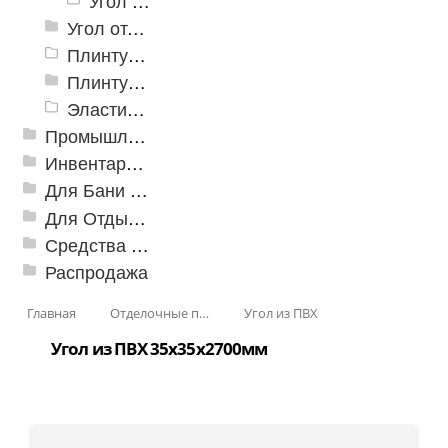
Угол из ПВХ 40х40x2700мм
Угол отделочный арочный
Плинтус для столешниц
Плинтусы «KronPlast»
Эластичный напольно-стыковочный профиль Cezar
Промышленный текстиль
Инвентарь для клининга
Для Бани и Сауны
Для Отдыха и Пикника
Средства от насекомых и садовых вредителей
Распродажа
Главная
Отделочные профили
Угол из ПВХ
Угол из ПВХ 35х35x2700мм