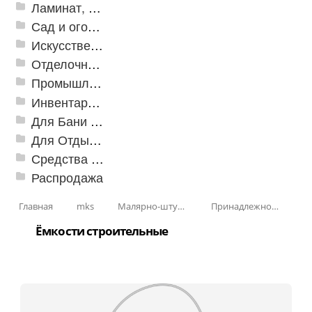
Ламинат, Кварцвиниловая плитка SPC
Сад и огород
Искусственная трава
Отделочные профили
Промышленный текстиль
Инвентарь для клининга
Для Бани и Сауны
Для Отдыха и Пикника
Средства от насекомых и садовых вредителей
Распродажа
Главная
mks
Малярно-штукатурные инструменты
Принадлежности для малярно-штукатурных работ
Ёмкости строительные