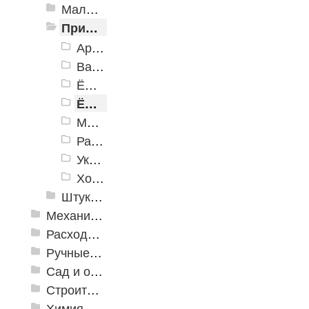
Малярные инструменты
Принадлежности для малярно-штукатурных работ
Армирующие материалы
Валики прижимные и игольчатые
Ёмкости малярные
Ёмкости строительные
Малярные ленты
Разметочные инструменты
Укрывные материалы
Ходули строительные
Штукатурный инструмент
Механизированные инструменты
Расходные инструменты
Ручные инструменты
Сад и огород
Строительная Химия и принадлежности
Химия, крепеж, СИЗ