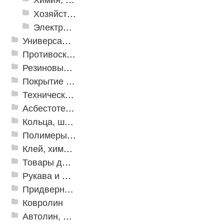
Хозяйственные принадлежности
Электрика и свет
Универсальные модульные покрытия
Противоскользящая защита для лестниц, профили, ленты
Резиновые и ПВХ дорожки
Покрытие из резиновой крошки
Техническая резина
Асбестотехнические и теплоизоляционные материалы
Кольца, шайбы, манжеты
Полимеры и пластики
Клей, химия, сопутствующие товары
Товары для дома
Рукава и шланги промышленные
Придверные решетки
Ковролин
Автолин, Транслин, Линолеум