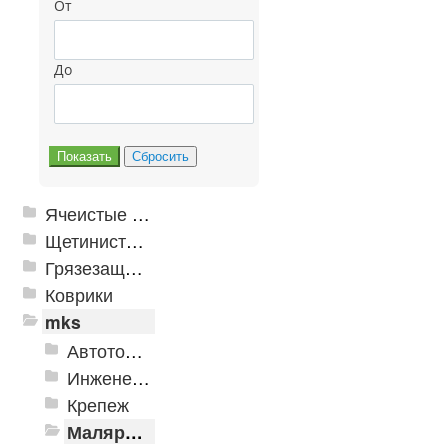
От
До
Ячеистые грязезащитные покрытия
Щетинистые покрытия
Грязезащитные, влаговпитывающие покрытия
Коврики
mks
Автотовары
Инженерная сантехника и инструменты
Крепеж
Малярно-штукатурные инструменты