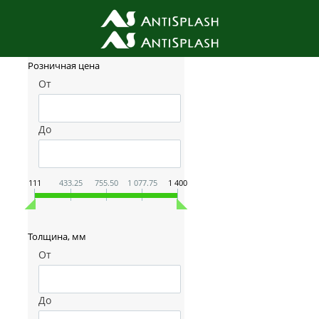
Фильтр товаров
Розничная цена
От
До
111
433.25
755.50
1 077.75
1 400
Толщина, мм
От
До