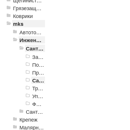
Щетинистые покрытия
Грязезащитные, влаговпитывающие покрытия
Коврики
mks
Автотовары
Инженерная сантехника и инструменты
Сантехника
Запорная арматура
Подводка
Прочистное оборудование
Сантехническое оборудование
Трубы
Уплотнительные материалы
Фитинги
Сантехнические инструменты
Крепеж
Малярно-штукатурные инструменты