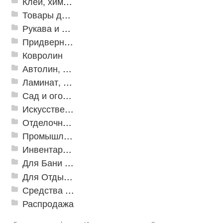
Клей, химия, сопутствующие товары
Товары для дома
Рукава и шланги промышленные
Придверные решетки
Ковролин
Автолин, Транслин, Линолеум
Ламинат, Кварцвиниловая плитка SPC
Сад и огород
Искусственная трава
Отделочные профили
Промышленный текстиль
Инвентарь для клининга
Для Бани и Сауны
Для Отдыха и Пикника
Средства от насекомых и садовых вредителей
Распродажа