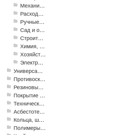
Механизированные инструменты
Расходные инструменты
Ручные инструменты
Сад и огород
Строительная Химия и принадлежности
Химия, крепеж, СИЗ
Хозяйственные принадлежности
Электрика и свет
Универсальные модульные покрытия
Противоскользящая защита для лестниц, профили, ленты
Резиновые и ПВХ дорожки
Покрытие из резиновой крошки
Техническая резина
Асбестотехнические и теплоизоляционные материалы
Кольца, шайбы, манжеты
Полимеры и пластики