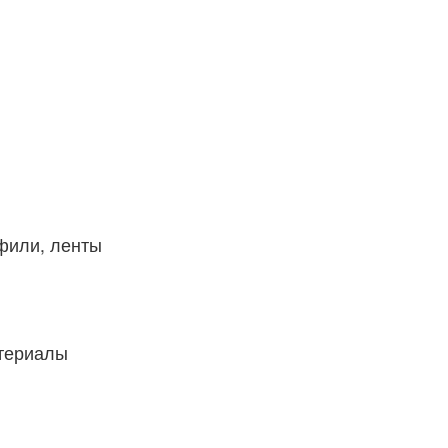
фили, ленты
атериалы