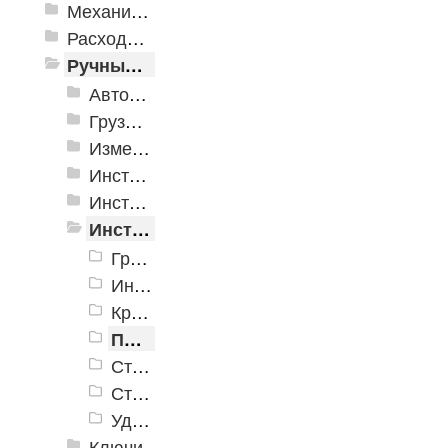
Механизированные инструменты
Расходные инструменты
Ручные инструменты
Автомобильные инструменты
Грузоподъёмное оборудование
Измерительные инструменты
Инструмент для крепления листовых материалов
Инструменты для крепления листовых материалов
Инструменты по кафелю и стеклу
Гребенки для плитки
Инструмент для подъема и переноса плитки
Крестики для кафельной плитки
Плиткорезы
Стеклодомкраты
Стеклорезы
Ударный инструмент
Ключи