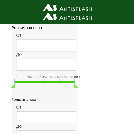
Фильтр товаров
Розничная цена
От
До
115
9 286.25
18 457.50
27 628.75
36 800
Толщина, мм
От
До