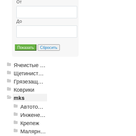
От
До
Ячеистые грязезащитные покрытия
Щетинистые покрытия
Грязезащитные, влаговпитывающие покрытия
Коврики
mks
Автотовары
Инженерная сантехника и инструменты
Крепеж
Малярно-штукатурные инструменты