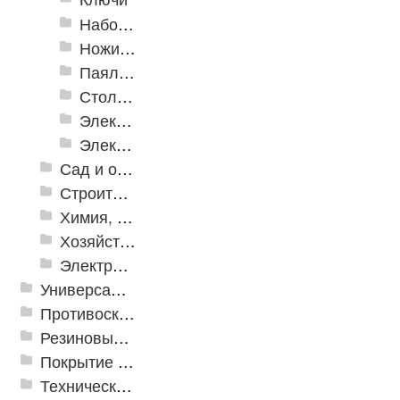
Наборы инструмента
Ножи технические
Паяльное оборудование
Столярно-слесарные инструменты
Электромонтажный инструмент
Электронные измерительные инструменты
Сад и огород
Строительная Химия и принадлежности
Химия, крепеж, СИЗ
Хозяйственные принадлежности
Электрика и свет
Универсальные модульные покрытия
Противоскользящая защита для лестниц, профили, ленты
Резиновые и ПВХ дорожки
Покрытие из резиновой крошки
Техническая резина