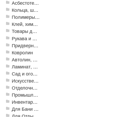
Асбестотехнические и теплоизоляционные материалы
Кольца, шайбы, манжеты
Полимеры и пластики
Клей, химия, сопутствующие товары
Товары для дома
Рукава и шланги промышленные
Придверные решетки
Ковролин
Автолин, Транслин, Линолеум
Ламинат, Кварцвиниловая плитка SPC
Сад и огород
Искусственная трава
Отделочные профили
Промышленный текстиль
Инвентарь для клининга
Для Бани и Сауны
Для Отдыха и Пикника