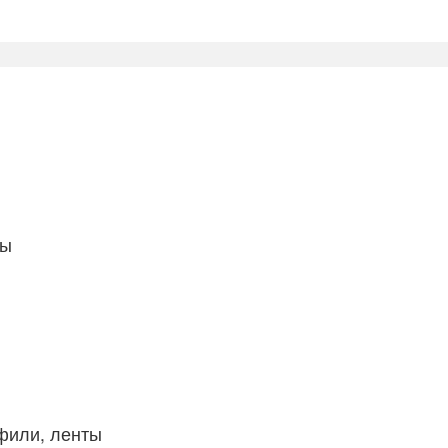
ты
фили, ленты