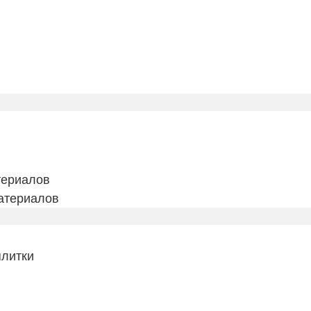
териалов
атериалов
плитки