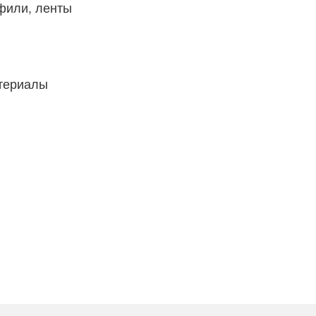
фили, ленты
атериалы