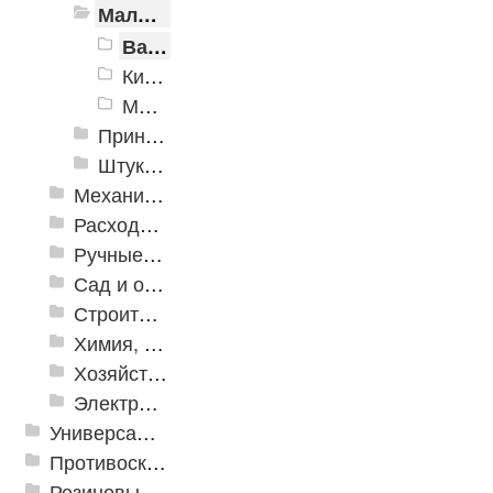
Малярные инструменты
Валики и ролики
Кисти
Макловицы
Принадлежности для малярно-штукатурных работ
Штукатурный инструмент
Механизированные инструменты
Расходные инструменты
Ручные инструменты
Сад и огород
Строительная Химия и принадлежности
Химия, крепеж, СИЗ
Хозяйственные принадлежности
Электрика и свет
Универсальные модульные покрытия
Противоскользящая защита для лестниц, профили, ленты
Резиновые и ПВХ дорожки