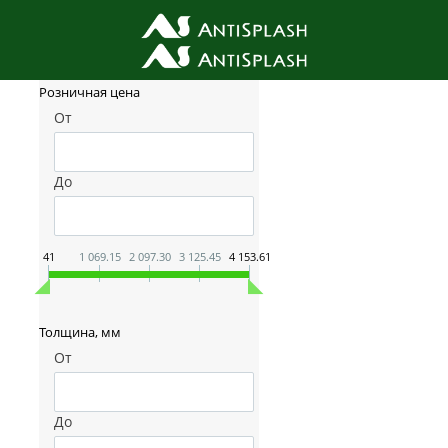
Фильтр товаров
Розничная цена
От
До
41
1 069.15
2 097.30
3 125.45
4 153.61
Толщина, мм
От
До