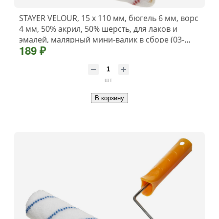
STAYER VELOUR, 15 х 110 мм, бюгель 6 мм, ворс
4 мм, 50% акрил, 50% шерсть, для лаков и
эмалей, малярный мини-валик в сборе (03-
189 ₽
0501-11)
шт
В корзину