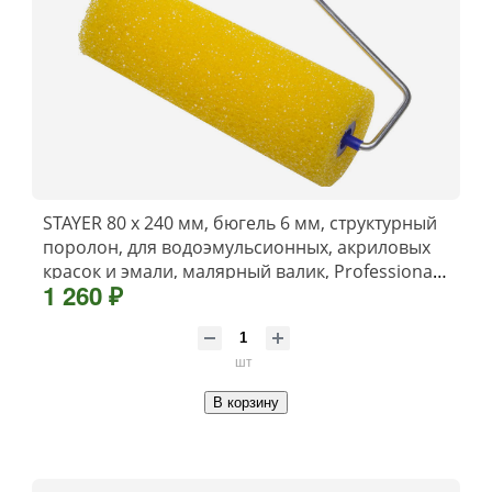
STAYER 80 х 240 мм, бюгель 6 мм, структурный
поролон, для водоэмульсионных, акриловых
красок и эмали, малярный валик, Professional
1 260 ₽
(0365-24)
шт
В корзину