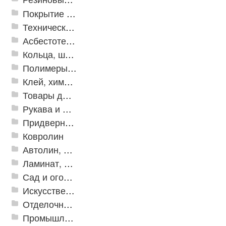
Покрытие из резиновой крошки
Техническая резина
Асбестотехнические и теплоизоляционные материалы
Кольца, шайбы, манжеты
Полимеры и пластики
Клей, химия, сопутствующие товары
Товары для дома
Рукава и шланги промышленные
Придверные решетки
Ковролин
Автолин, Транслин, Линолеум
Ламинат, Кварцвиниловая плитка SPC
Сад и огород
Искусственная трава
Отделочные профили
Промышленный текстиль