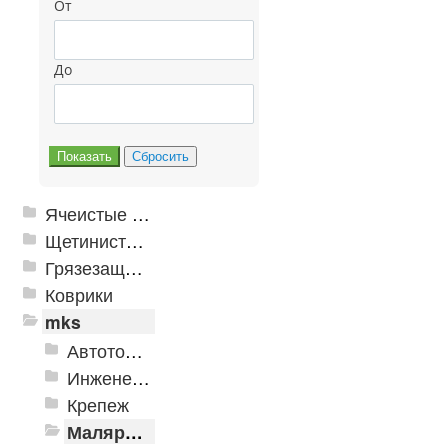
От
До
Ячеистые грязезащитные покрытия
Щетинистые покрытия
Грязезащитные, влаговпитывающие покрытия
Коврики
mks
Автотовары
Инженерная сантехника и инструменты
Крепеж
Малярно-штукатурные инструменты