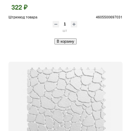
322 ₽
Штрихкод товара
4605500697031
шт
В корзину