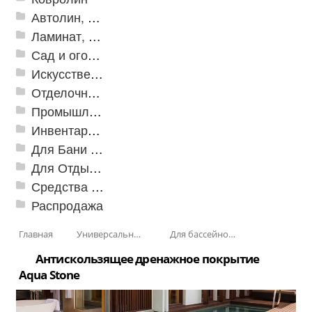
Автолин, Транслин, Линолеум
Ламинат, Кварцвиниловая плитка SPC
Сад и огород
Искусственная трава
Отделочные профили
Промышленный текстиль
Инвентарь для клининга
Для Бани и Сауны
Для Отдыха и Пикника
Средства от насекомых и садовых вредителей
Распродажа
Главная
Универсальные модульные покрытия
Для бассейнов и аквапарков
Антискользящее дренажное покрытие
Aqua Stone