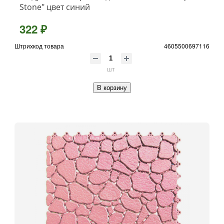
Stone" цвет синий
322 ₽
Штрихкод товара
4605500697116
шт
В корзину