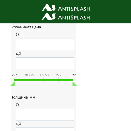
Фильтр товаров
Розничная цена
От
До
297
303.25
309.50
315.75
322
Толщина, мм
От
До