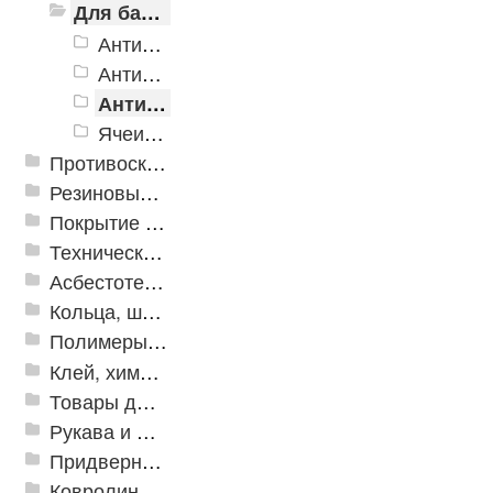
Для бассейнов и аквапарков
Антискользящее дренажное покрытие Aqua
Антискользящее дренажное покрытие Aqua Marine
Антискользящее дренажное покрытие Aqua Stone
Ячеистые модульное покрытие Ultima
Противоскользящая защита для лестниц, профили, ленты
Резиновые и ПВХ дорожки
Покрытие из резиновой крошки
Техническая резина
Асбестотехнические и теплоизоляционные материалы
Кольца, шайбы, манжеты
Полимеры и пластики
Клей, химия, сопутствующие товары
Товары для дома
Рукава и шланги промышленные
Придверные решетки
Ковролин