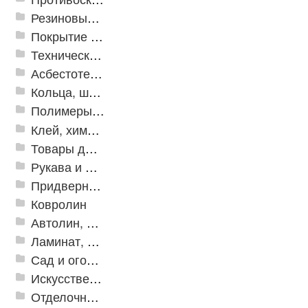
Резиновые и ПВХ дорожки
Покрытие из резиновой крошки
Техническая резина
Асбестотехнические и теплоизоляционные материалы
Кольца, шайбы, манжеты
Полимеры и пластики
Клей, химия, сопутствующие товары
Товары для дома
Рукава и шланги промышленные
Придверные решетки
Ковролин
Автолин, Транслин, Линолеум
Ламинат, Кварцвиниловая плитка SPC
Сад и огород
Искусственная трава
Отделочные профили