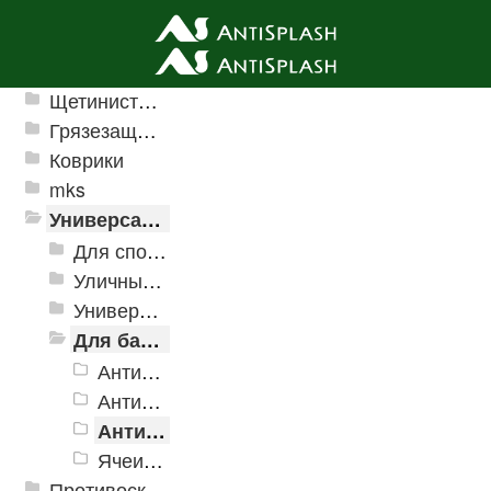
Ячеистые грязезащитные покрытия
Щетинистые покрытия
Грязезащитные, влаговпитывающие покрытия
Коврики
mks
Универсальные модульные покрытия
Для спортивных объектов
Уличные и грязезащитные покрытия
Универсальное напольное покрытие
Для бассейнов и аквапарков
Антискользящее дренажное покрытие Aqua
Антискользящее дренажное покрытие Aqua Marine
Антискользящее дренажное покрытие Aqua Stone
Ячеистые модульное покрытие Ultima
Противоскользящая защита для лестниц, профили, ленты