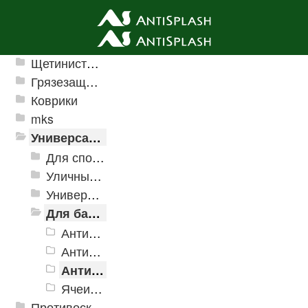
Ячеистые грязезащитные покрытия
Щетинистые покрытия
Грязезащитные, влаговпитывающие покрытия
Коврики
mks
Универсальные модульные покрытия
Для спортивных объектов
Уличные и грязезащитные покрытия
Универсальное напольное покрытие
Для бассейнов и аквапарков
Антискользящее дренажное покрытие Aqua
Антискользящее дренажное покрытие Aqua Marine
Антискользящее дренажное покрытие Aqua Stone
Ячеистые модульное покрытие Ultima
Противоскользящая защита для лестниц, профили, ленты