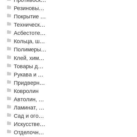
Резиновые и ПВХ дорожки
Покрытие из резиновой крошки
Техническая резина
Асбестотехнические и теплоизоляционные материалы
Кольца, шайбы, манжеты
Полимеры и пластики
Клей, химия, сопутствующие товары
Товары для дома
Рукава и шланги промышленные
Придверные решетки
Ковролин
Автолин, Транслин, Линолеум
Ламинат, Кварцвиниловая плитка SPC
Сад и огород
Искусственная трава
Отделочные профили