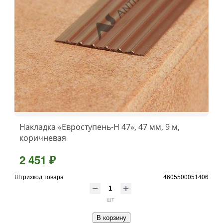
Накладка «Евроступень-Н 47», 47 мм, 9 м,
коричневая
2 451 ₽
Штрихкод товара
4605500051406
шт
В корзину