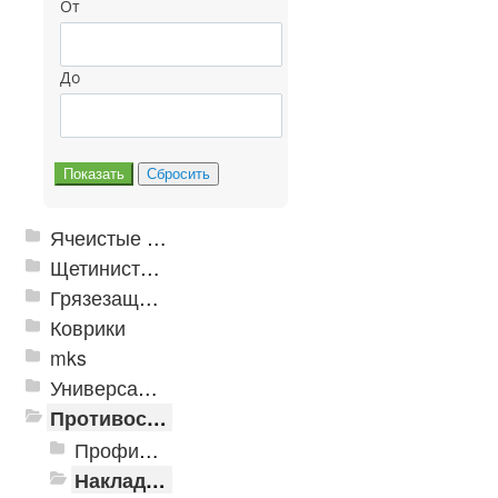
От
До
Ячеистые грязезащитные покрытия
Щетинистые покрытия
Грязезащитные, влаговпитывающие покрытия
Коврики
mks
Универсальные модульные покрытия
Противоскользящая защита для лестниц, профили, ленты
Профили алюминиевые с резиновой вставкой
Накладки противоскользящие резиновые