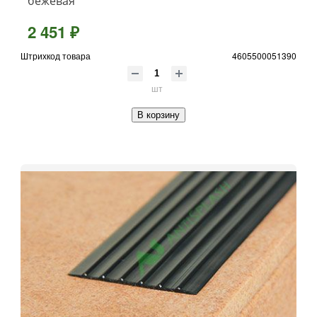
бежевая
2 451 ₽
Штрихкод товара
4605500051390
шт
В корзину