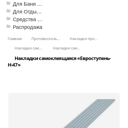
Для Бани и Сауны
Для Отдыха и Пикника
Средства от насекомых и садовых вредителей
Распродажа
Главная
Противоскользящая защита для лестниц, профили, ленты
Накладки противоскользящие резиновые
Накладки самоклеящиеся «Евроступень»
Накладки самоклеящиеся «Евроступень», полоса
Накладки самоклеящаяся «Евроступень-
Н-47»