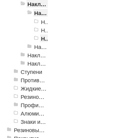
Накладки самоклеящиеся «Евроступень»
Накладки самоклеящиеся «Евроступень», полоса
Накладки самоклеящиеся «Евроступень-Н-29»
Накладки самоклеящияся «Евроступень-Н-39»
Накладки самоклеящаяся «Евроступень-Н-47»
Накладки самоклеящиеся «Евроступень», уголок
Накладки «AntiSplash»
Накладки противоскользящие из каучука
Ступени
Противоскользящие ленты
Жидкие противоскользящие средства
Резиновый профиль с алюминиевой вставкой «NoSlip»
Профили закладные
Алюминиевый профиль для ленты
Знаки из полистирола для разметки пола
Резиновые и ПВХ дорожки