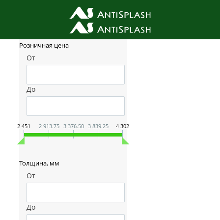
Фильтр товаров
Розничная цена
От
До
2 451
2 913.75
3 376.50
3 839.25
4 302
Толщина, мм
От
До