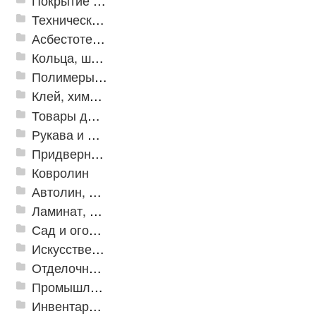
Покрытие из резиновой крошки
Техническая резина
Асбестотехнические и теплоизоляционные материалы
Кольца, шайбы, манжеты
Полимеры и пластики
Клей, химия, сопутствующие товары
Товары для дома
Рукава и шланги промышленные
Придверные решетки
Ковролин
Автолин, Транслин, Линолеум
Ламинат, Кварцвиниловая плитка SPC
Сад и огород
Искусственная трава
Отделочные профили
Промышленный текстиль
Инвентарь для клининга