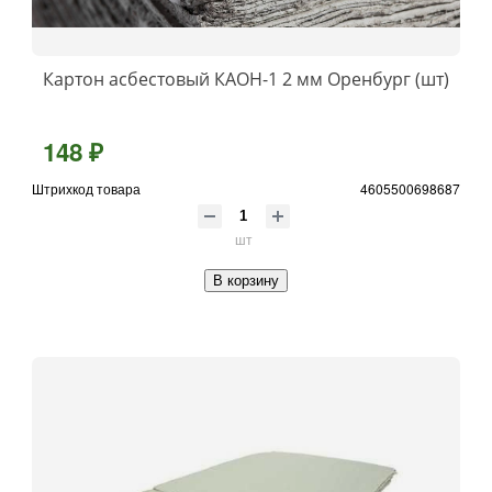
Картон асбестовый КАOН-1 2 мм Оренбург (шт)
148 ₽
Штрихкод товара
4605500698687
шт
В корзину