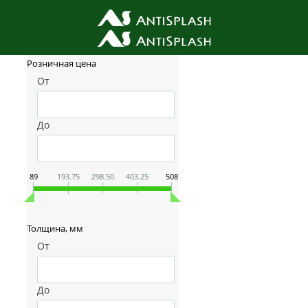
Фильтр товаров
Розничная цена
От
До
89
193.75
298.50
403.25
508
Толщина, мм
От
До