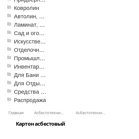
Ковролин
Автолин, Транслин, Линолеум
Ламинат, Кварцвиниловая плитка SPC
Сад и огород
Искусственная трава
Отделочные профили
Промышленный текстиль
Инвентарь для клининга
Для Бани и Сауны
Для Отдыха и Пикника
Средства от насекомых и садовых вредителей
Распродажа
Главная
Асбестотехнические и теплоизоляционные материалы
Асбестотехнические изделия
Картон асбестовый