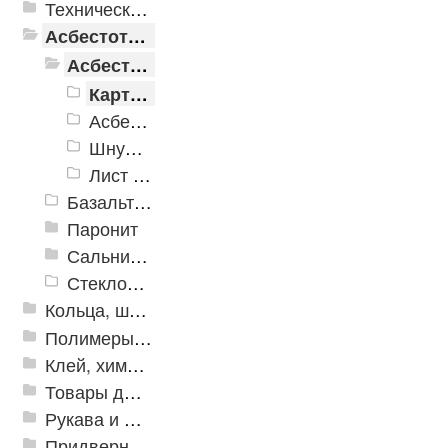
Техническая резина
Асбестотехнические и теплоизоляционные материалы
Асбестотехнические изделия
Картон асбестовый
Асбестовая ткань
Шнуры асбестовые
Лист асбостальной
Базальтовые шнуры
Паронит
Сальниковая набивка
Стеклоткань Стеклопластик
Кольца, шайбы, манжеты
Полимеры и пластики
Клей, химия, сопутствующие товары
Товары для дома
Рукава и шланги промышленные
Придверные решетки