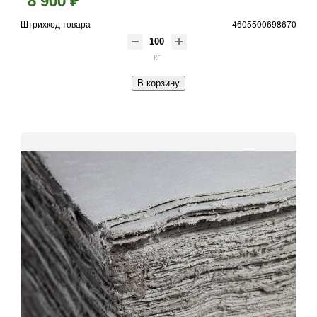
8 900 ₽
Штрихкод товара
4605500698670
кг
В корзину