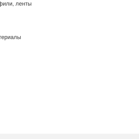
фили, ленты
атериалы