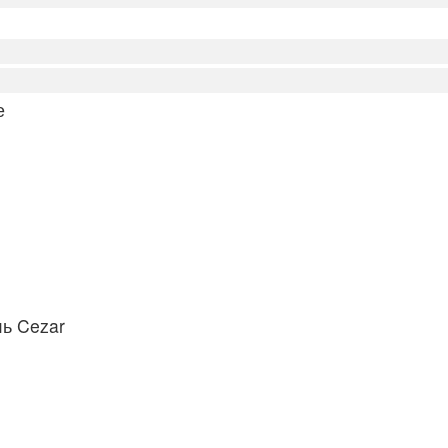
е
ь Cezar