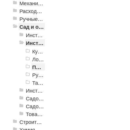
Механизированные инструменты
Расходные инструменты
Ручные инструменты
Сад и огород
Инструменты для полива
Инструменты для почвы
Культиваторы, мотыги, плуги, плоскорезы, полольники
Лопаты, вилы, грабли, мотыги
Принадлежности для работы с почвой
Ручные инструменты для почвы
Тачки
Инструменты для растений
Садовая техника
Садовый декор
Товары для отдыха и пикника
Строительная Химия и принадлежности
Химия, крепеж, СИЗ