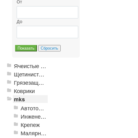
От
До
Ячеистые грязезащитные покрытия
Щетинистые покрытия
Грязезащитные, влаговпитывающие покрытия
Коврики
mks
Автотовары
Инженерная сантехника и инструменты
Крепеж
Малярно-штукатурные инструменты