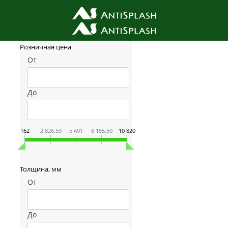
Фильтр товаров
Розничная цена
От
До
162
2 826.50
5 491
8 155.50
10 820
Толщина, мм
От
До