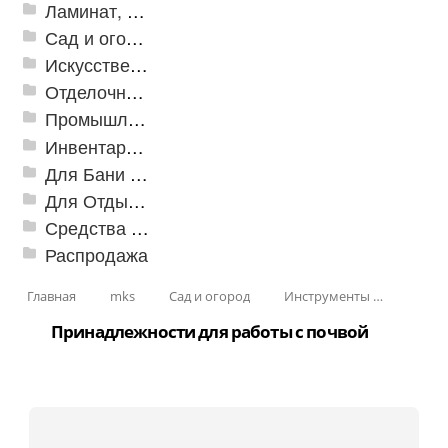
Ламинат, Кварцвиниловая плитка SPC
Сад и огород
Искусственная трава
Отделочные профили
Промышленный текстиль
Инвентарь для клининга
Для Бани и Сауны
Для Отдыха и Пикника
Средства от насекомых и садовых вредителей
Распродажа
Главная
mks
Сад и огород
Инструменты для почвы
Принадлежности для работы с почвой