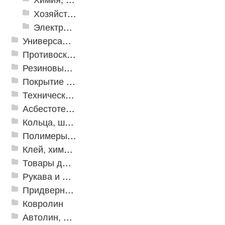
Хозяйственные принадлежности
Электрика и свет
Универсальные модульные покрытия
Противоскользящая защита для лестниц, профили, ленты
Резиновые и ПВХ дорожки
Покрытие из резиновой крошки
Техническая резина
Асбестотехнические и теплоизоляционные материалы
Кольца, шайбы, манжеты
Полимеры и пластики
Клей, химия, сопутствующие товары
Товары для дома
Рукава и шланги промышленные
Придверные решетки
Ковролин
Автолин, Транслин, Линолеум