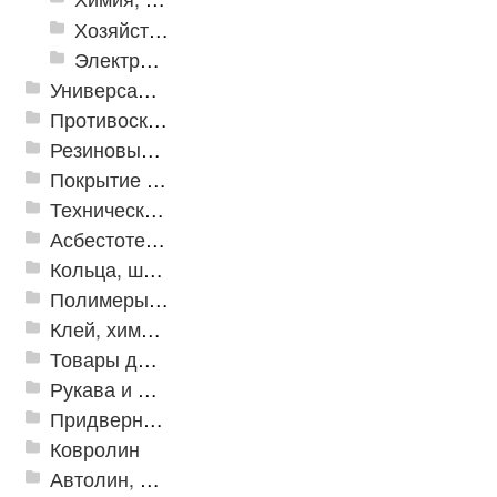
Хозяйственные принадлежности
Электрика и свет
Универсальные модульные покрытия
Противоскользящая защита для лестниц, профили, ленты
Резиновые и ПВХ дорожки
Покрытие из резиновой крошки
Техническая резина
Асбестотехнические и теплоизоляционные материалы
Кольца, шайбы, манжеты
Полимеры и пластики
Клей, химия, сопутствующие товары
Товары для дома
Рукава и шланги промышленные
Придверные решетки
Ковролин
Автолин, Транслин, Линолеум