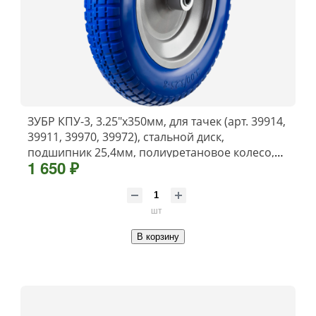
ЗУБР КПУ-3, 3.25″х350мм, для тачек (арт. 39914,
39911, 39970, 39972), стальной диск,
подшипник 25,4мм, полиуретановое колесо,
1 650 ₽
Профессионал (39912-3)
шт
В корзину