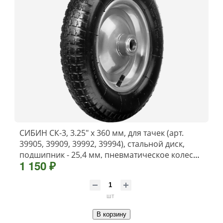
СИБИН СК-3, 3.25″ х 360 мм, для тачек (арт.
39905, 39909, 39992, 39994), стальной диск,
подшипник - 25,4 мм, пневматическое колесо
1 150 ₽
(39910-3)
шт
В корзину