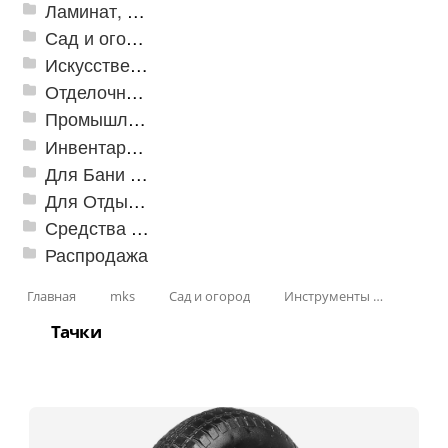
Ламинат, Кварцвиниловая плитка SPC
Сад и огород
Искусственная трава
Отделочные профили
Промышленный текстиль
Инвентарь для клининга
Для Бани и Сауны
Для Отдыха и Пикника
Средства от насекомых и садовых вредителей
Распродажа
Главная
mks
Сад и огород
Инструменты для почвы
Тачки