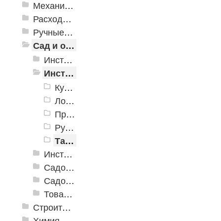
Механизированные инструменты
Расходные инструменты
Ручные инструменты
Сад и огород
Инструменты для полива
Инструменты для почвы
Культиваторы, мотыги, плуги, плоскорезы, полольники
Лопаты, вилы, грабли, мотыги
Принадлежности для работы с почвой
Ручные инструменты для почвы
Тачки
Инструменты для растений
Садовая техника
Садовый декор
Товары для отдыха и пикника
Строительная Химия и принадлежности
Химия, крепеж, СИЗ