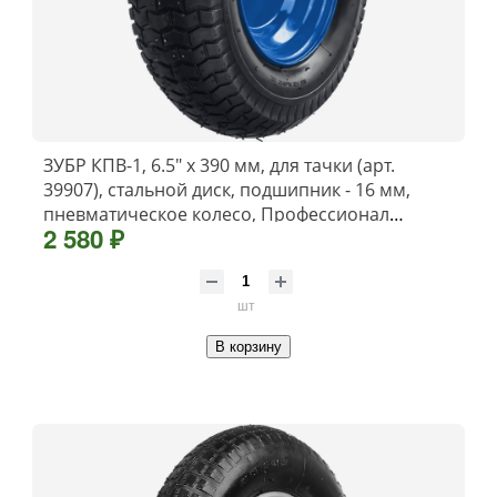
ЗУБР КПВ-1, 6.5″ х 390 мм, для тачки (арт.
39907), стальной диск, подшипник - 16 мм,
пневматическое колесо, Профессионал
2 580 ₽
(39902-1)
шт
В корзину