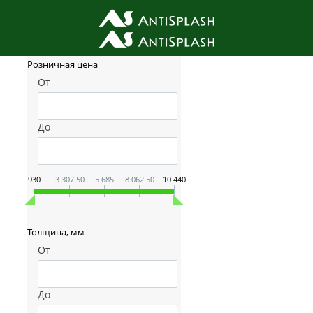
Фильтр товаров
Розничная цена
От
До
930
3 307.50
5 685
8 062.50
10 440
Толщина, мм
От
До