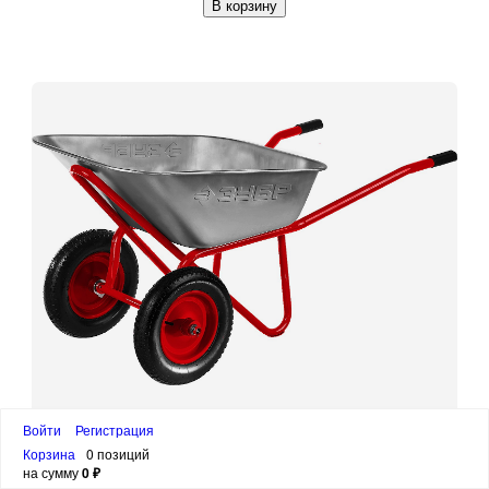
В корзину
Войти
Регистрация
ЗУБР Т-22, 110 л, 200 кг, двухколесная,
Корзина
0 позиций
пневматические колеса, строительная тачка
на сумму
0 ₽