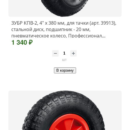
ЗУБР КПВ-2, 4″ х 380 мм, для тачки (арт. 39913),
стальной диск, подшипник - 20 мм,
пневматическое колесо, Профессионал
1 340 ₽
(39902-2)
шт
В корзину