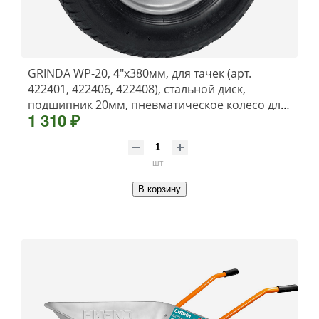
GRINDA WP-20, 4″х380мм, для тачек (арт.
422401, 422406, 422408), стальной диск,
подшипник 20мм, пневматическое колесо для
1 310 ₽
тачки, PROLine (422409)
шт
В корзину