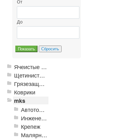
От
До
Ячеистые грязезащитные покрытия
Щетинистые покрытия
Грязезащитные, влаговпитывающие покрытия
Коврики
mks
Автотовары
Инженерная сантехника и инструменты
Крепеж
Малярно-штукатурные инструменты