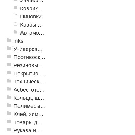
Коврики хлопковые
Циновки
Ковры для детской
Автомобильные коврики
mks
Универсальные модульные покрытия
Противоскользящая защита для лестниц, профили, ленты
Резиновые и ПВХ дорожки
Покрытие из резиновой крошки
Техническая резина
Асбестотехнические и теплоизоляционные материалы
Кольца, шайбы, манжеты
Полимеры и пластики
Клей, химия, сопутствующие товары
Товары для дома
Рукава и шланги промышленные