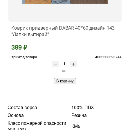
Коврик придверный DABAR 40*60 дизайн 143
"Лапки вытирай"
389 ₽
Штрихкод товара
4605500696744
шт
В корзину
Состав ворса
100% ПВХ
Основа
Резина
Класс пожарной опасности
КМ5
(ФЗ-123)