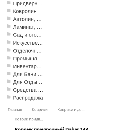
Придверные решетки
Ковролин
Автолин, Транслин, Линолеум
Ламинат, Кварцвиниловая плитка SPC
Сад и огород
Искусственная трава
Отделочные профили
Промышленный текстиль
Инвентарь для клининга
Для Бани и Сауны
Для Отдыха и Пикника
Средства от насекомых и садовых вредителей
Распродажа
Главная
Коврики
Коврики и дорожки пористые (Лапша)
Коврик придверный Dabar
Коврик придверный Dabar 143