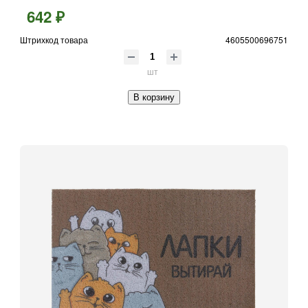
642 ₽
Штрихкод товара
4605500696751
шт
В корзину