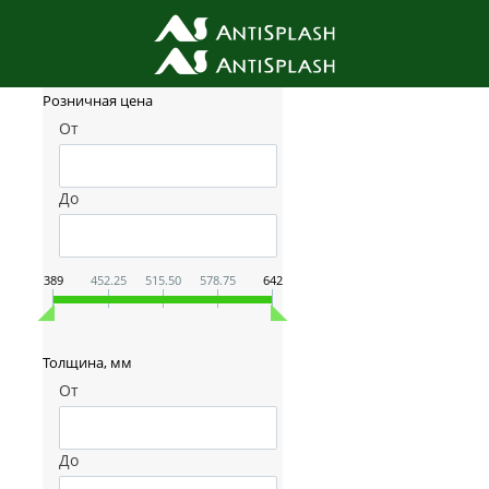
Фильтр товаров
Розничная цена
От
До
389
452.25
515.50
578.75
642
Толщина, мм
От
До