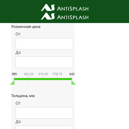
Фильтр товаров
Розничная цена
От
До
389
452.25
515.50
578.75
642
Толщина, мм
От
До