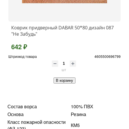
Коврик придверный DABAR 50*80 дизайн 087
"Не Забудь"
642 ₽
Штрихкод товара
4605500696799
шт
В корзину
Состав ворса
100% ПВХ
Основа
Резина
Класс пожарной опасности
КМ5
(ФЗ-123)