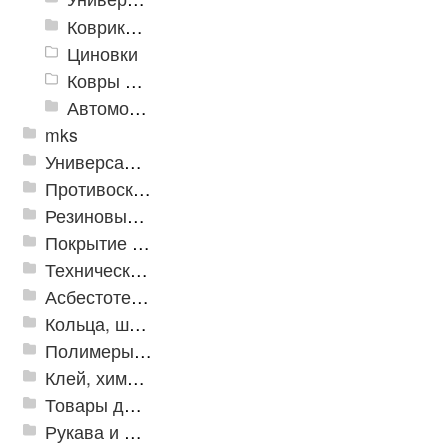
Коврики хлопковые
Циновки
Ковры для детской
Автомобильные коврики
mks
Универсальные модульные покрытия
Противоскользящая защита для лестниц, профили, ленты
Резиновые и ПВХ дорожки
Покрытие из резиновой крошки
Техническая резина
Асбестотехнические и теплоизоляционные материалы
Кольца, шайбы, манжеты
Полимеры и пластики
Клей, химия, сопутствующие товары
Товары для дома
Рукава и шланги промышленные