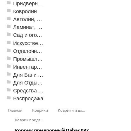
Придверные решетки
Ковролин
Автолин, Транслин, Линолеум
Ламинат, Кварцвиниловая плитка SPC
Сад и огород
Искусственная трава
Отделочные профили
Промышленный текстиль
Инвентарь для клининга
Для Бани и Сауны
Для Отдыха и Пикника
Средства от насекомых и садовых вредителей
Распродажа
Главная
Коврики
Коврики и дорожки пористые (Лапша)
Коврик придверный Dabar
Коврик придверный Dabar 087