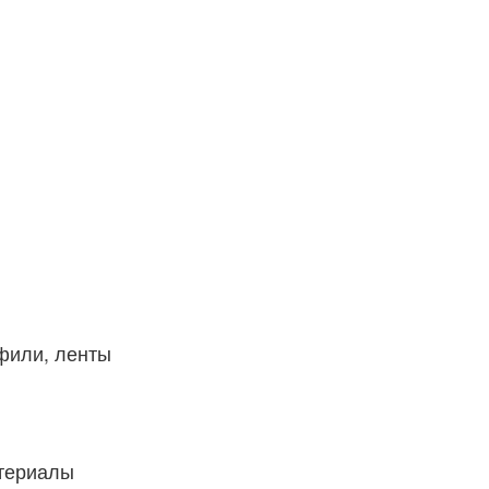
фили, ленты
атериалы