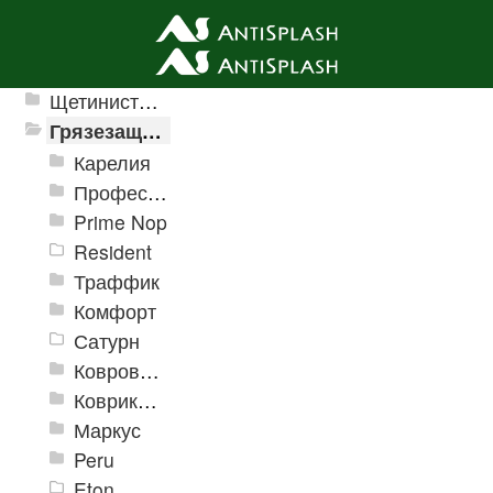
Ячеистые грязезащитные покрытия
Щетинистые покрытия
Грязезащитные, влаговпитывающие покрытия
Карелия
Профессиональные грязезащитные ковры AntiSplash Carpet
Prime Nop
Resident
Траффик
Комфорт
Сатурн
Ковровое покрытие "Цикада"
Коврики «Heavy» на резиновой подложке
Маркус
Peru
Eton