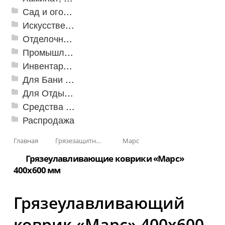
Сад и огород
Искусственная трава
Отделочные профили
Промышленный текстиль
Инвентарь для клининга
Для Бани и Сауны
Для Отдыха и Пикника
Средства от насекомых и садовых вредителей
Распродажа
Главная
Грязезащитные, влаговпитывающие покрытия
Марс
Грязеулавливающие коврики «Марс»
400x600 мм
Грязеулавливающий
коврик «Марс» 400x600