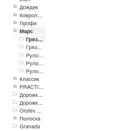
Дождик
Ковролиновые дорожки «Rekord»
Профи
Марс
Грязеулавливающие коврики «Марс» 400x600 мм
Грязеулавливающие коврики «Марс» 1200x1800 мм
Рулон «Марс» 900 мм
Рулон «Марс» 1200 мм
Рулон «Марс» 2000 мм
Классик
PRACTICAL
Дорожка влаговпитывающая Лидер XL
Дорожки «Фаворит»
Orotex GIN
Полоска
Granada