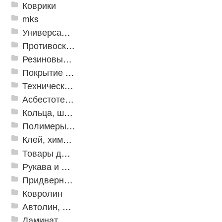
Коврики
mks
Универсальные модульные покрытия
Противоскользящая защита для лестниц, профили, ленты
Резиновые и ПВХ дорожки
Покрытие из резиновой крошки
Техническая резина
Асбестотехнические и теплоизоляционные материалы
Кольца, шайбы, манжеты
Полимеры и пластики
Клей, химия, сопутствующие товары
Товары для дома
Рукава и шланги промышленные
Придверные решетки
Ковролин
Автолин, Транслин, Линолеум
Ламинат, Кварцвиниловая плитка SPC