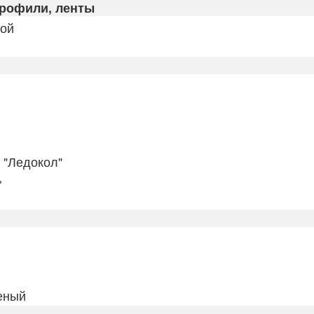
профили, ленты
кой
 "Ледокол"
»
еный