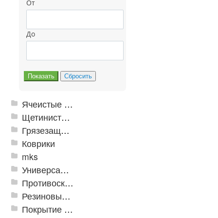
От
До
Ячеистые грязезащитные покрытия
Щетинистые покрытия
Грязезащитные, влаговпитывающие покрытия
Коврики
mks
Универсальные модульные покрытия
Противоскользящая защита для лестниц, профили, ленты
Резиновые и ПВХ дорожки
Покрытие из резиновой крошки