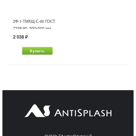
2Ф-1-ТМКЩ-С-40 ГОСТ
7338-90, 500x500 мм
2 038 ₽
Купить
ООО "АнтиСплэш"