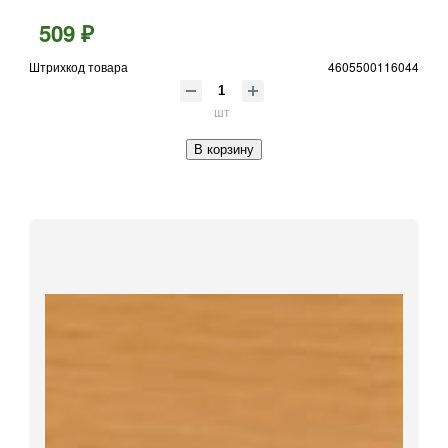
509 ₽
Штрихкод товара
4605500116044
шт
В корзину