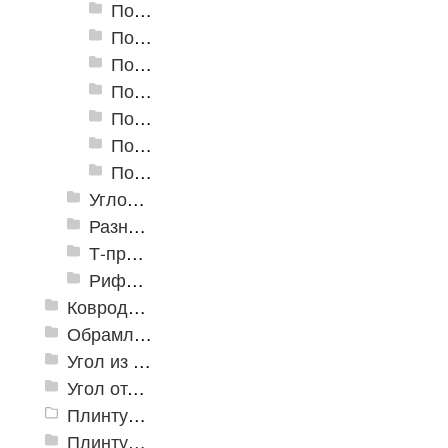
Пороги алюминиевые А-30 30х5 мм (открытый крепеж)
Пороги алюминиевые А-39 39х5,4 мм (открытый крепеж)
Пороги алюминиевые А-45 45х4,4 мм (открытый крепеж)
Пороги алюминиевые B-1 30х4,2 мм (скрытый крепеж)
Пороги алюминиевые B-2 37х4,4 мм (скрытый крепеж)
Пороги алюминиевые B-4 41х6-13 мм (скрытый крепеж)
Пороги алюминиевые B-5 80х4,6 мм (скрытый крепеж)
Угловые алюминиевые пороги
Разноуровневые алюминиевые профили
Т-профиль
Рифленые алюминиевые листы и углы квинтет
Ковродержатели
Обрамление
Угол из ПВХ
Угол отделочный арочный
Плинтус для столешниц
Плинтусы «KronPlast»