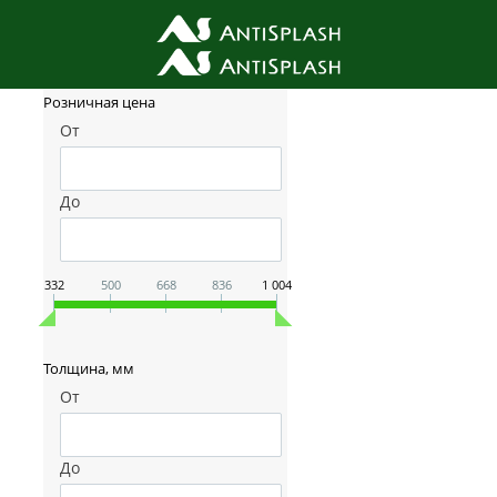
Фильтр товаров
Розничная цена
От
До
332
500
668
836
1 004
Толщина, мм
От
До