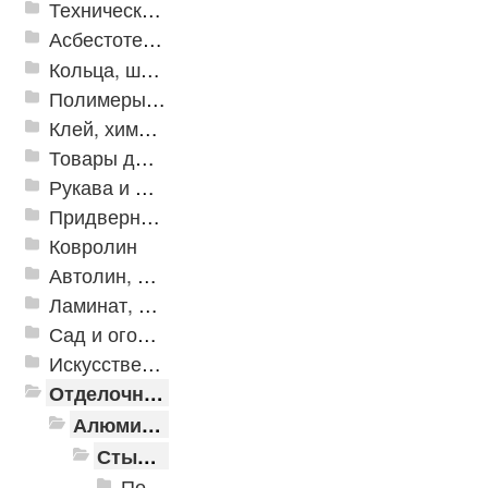
Техническая резина
Асбестотехнические и теплоизоляционные материалы
Кольца, шайбы, манжеты
Полимеры и пластики
Клей, химия, сопутствующие товары
Товары для дома
Рукава и шланги промышленные
Придверные решетки
Ковролин
Автолин, Транслин, Линолеум
Ламинат, Кварцвиниловая плитка SPC
Сад и огород
Искусственная трава
Отделочные профили
Алюминиевые пороги
Стыкоперекрывающие алюминиевые пороги
Пороги алюминиевые ПС-01 25x3 мм (открытый крепеж)