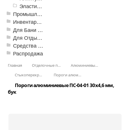
Эластичный напольно-стыковочный профиль Cezar
Промышленный текстиль
Инвентарь для клининга
Для Бани и Сауны
Для Отдыха и Пикника
Средства от насекомых и садовых вредителей
Распродажа
Главная
Отделочные профили
Алюминиевые пороги
Стыкоперекрывающие алюминиевые пороги
Пороги алюминиевые ПС-04-01 29x4,5 мм (открытый крепеж)
Пороги алюминиевые ПС-04-01 30x4,6 мм,
бук