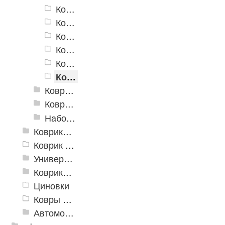
Коврики для ванн «V-Line» фотопечать FV8
Коврики для ванн «V-Line» фотопечать FV11
Коврики для ванн «V-Line» фотопечать FV15
Коврики для ванн «V-Line» фотопечать FV17
Коврики для ванн «V-Line» фотопечать FV20
Коврики для ванн «V-Line» фотопечать FV45
Коврики для ванн против скольжения
Коврики для ванной
Набор ковриков
Коврики и дорожки пористые (Лапша)
Коврик флокированный
Универсальные коврики
Коврики хлопковые
Циновки
Ковры для детской
Автомобильные коврики