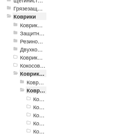
Щетинистые покрытия
Грязезащитные, влаговпитывающие покрытия
Коврики
Коврики влаговпитывающие
Защитные коврики и лотки
Резиновые коврики
Двухкомпонентные коврики
Коврики на пенорезине
Кокосовые коврики
Коврики для ванн
Коврики для ванн «V-Line»
Коврики для ванн «V-Line», фотопечать
Коврики для ванн «V-Line» фотопечать FV1
Коврики для ванн «V-Line» фотопечать FV2
Коврики для ванн «V-Line» фотопечать FV3
Коврики для ванн «V-Line» фотопечать FV4
Коврики для ванн «V-Line» фотопечать FV7