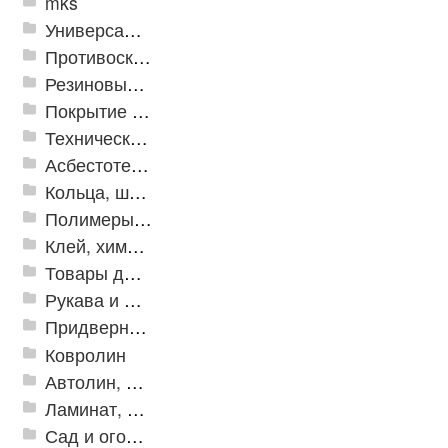
mks
Универсальные модульные покрытия
Противоскользящая защита для лестниц, профили, ленты
Резиновые и ПВХ дорожки
Покрытие из резиновой крошки
Техническая резина
Асбестотехнические и теплоизоляционные материалы
Кольца, шайбы, манжеты
Полимеры и пластики
Клей, химия, сопутствующие товары
Товары для дома
Рукава и шланги промышленные
Придверные решетки
Ковролин
Автолин, Транслин, Линолеум
Ламинат, Кварцвиниловая плитка SPC
Сад и огород