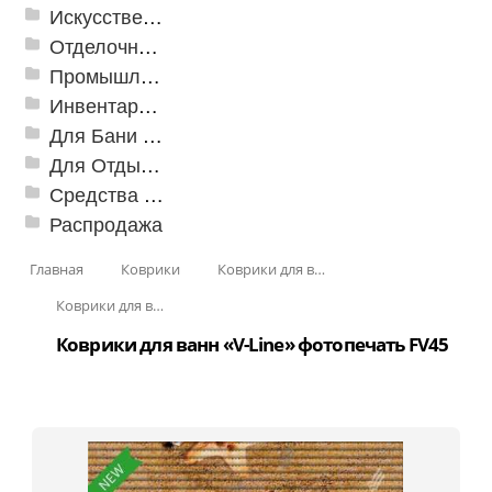
Искусственная трава
Отделочные профили
Промышленный текстиль
Инвентарь для клининга
Для Бани и Сауны
Для Отдыха и Пикника
Средства от насекомых и садовых вредителей
Распродажа
Главная
Коврики
Коврики для ванн
Коврики для ванн «V-Line», фотопечать
Коврики для ванн «V-Line» фотопечать FV45