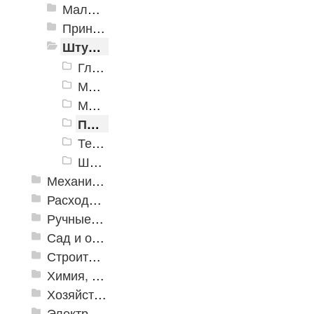
Малярные инструменты
Принадлежности для малярно-штукатурных работ
Штукатурный инструмент
Гладилки
Мастерки, кельмы
Миксеры универсальные
Правила
Терки
Шпатели
Механизированные инструменты
Расходные инструменты
Ручные инструменты
Сад и огород
Строительная Химия и принадлежности
Химия, крепеж, СИЗ
Хозяйственные принадлежности
Электрика и свет