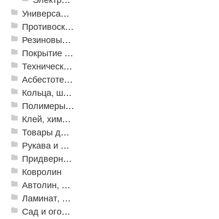
Универсальные модульные покрытия
Противоскользящая защита для лестниц, профили, ленты
Резиновые и ПВХ дорожки
Покрытие из резиновой крошки
Техническая резина
Асбестотехнические и теплоизоляционные материалы
Кольца, шайбы, манжеты
Полимеры и пластики
Клей, химия, сопутствующие товары
Товары для дома
Рукава и шланги промышленные
Придверные решетки
Ковролин
Автолин, Транслин, Линолеум
Ламинат, Кварцвиниловая плитка SPC
Сад и огород