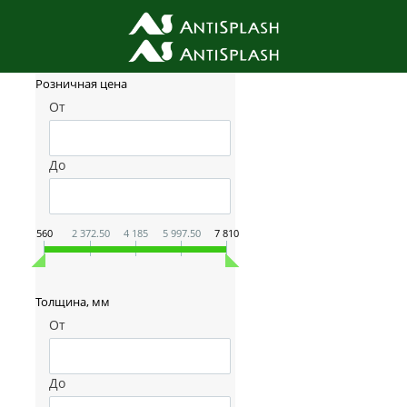
Фильтр товаров
Розничная цена
От
До
560
2 372.50
4 185
5 997.50
7 810
Толщина, мм
От
До