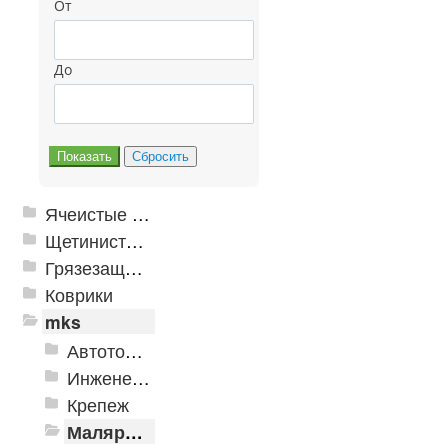
От
До
Ячеистые грязезащитные покрытия
Щетинистые покрытия
Грязезащитные, влаговпитывающие покрытия
Коврики
mks
Автотовары
Инженерная сантехника и инструменты
Крепеж
Малярно-штукатурные инструменты