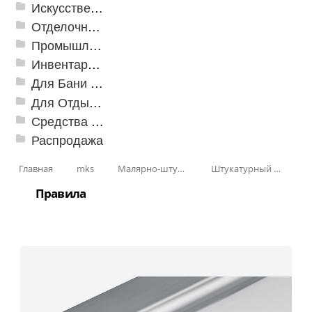
Искусственная трава
Отделочные профили
Промышленный текстиль
Инвентарь для клининга
Для Бани и Сауны
Для Отдыха и Пикника
Средства от насекомых и садовых вредителей
Распродажа
Главная
mks
Малярно-штукатурные инструменты
Штукатурный инструмент
Правила