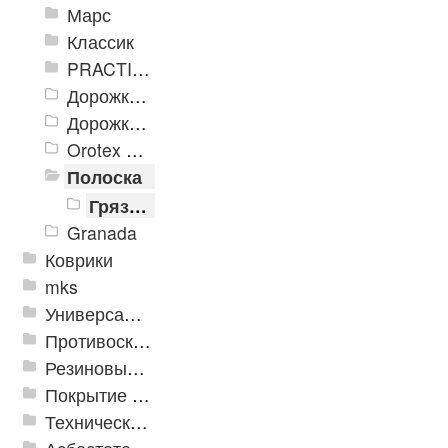
Марс
Классик
PRACTICAL
Дорожка влаговпитывающая Лидер XL
Дорожки «Фаворит»
Orotex GIN
Полоска
Грязезащитный коврик ПОЛОСКА 400*600мм
Granada
Коврики
mks
Универсальные модульные покрытия
Противоскользящая защита для лестниц, профили, ленты
Резиновые и ПВХ дорожки
Покрытие из резиновой крошки
Техническая резина