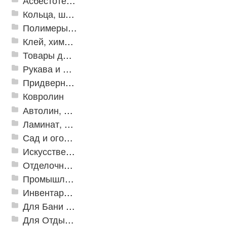
Асбестотехнические и теплоизоляционные материалы
Кольца, шайбы, манжеты
Полимеры и пластики
Клей, химия, сопутствующие товары
Товары для дома
Рукава и шланги промышленные
Придверные решетки
Ковролин
Автолин, Транслин, Линолеум
Ламинат, Кварцвиниловая плитка SPC
Сад и огород
Искусственная трава
Отделочные профили
Промышленный текстиль
Инвентарь для клининга
Для Бани и Сауны
Для Отдыха и Пикника