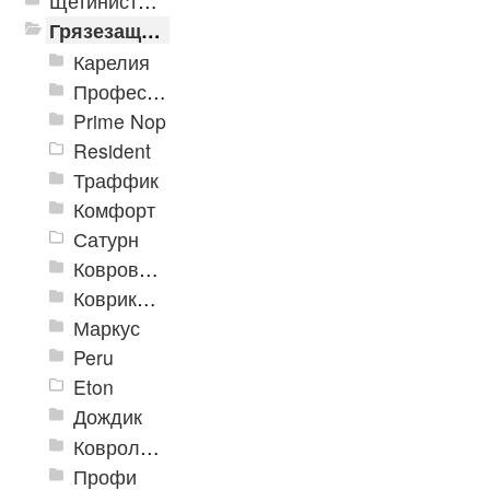
Щетинистые покрытия
Грязезащитные, влаговпитывающие покрытия
Карелия
Профессиональные грязезащитные ковры AntiSplash Carpet
Prime Nop
Resident
Траффик
Комфорт
Сатурн
Ковровое покрытие "Цикада"
Коврики «Heavy» на резиновой подложке
Маркус
Peru
Eton
Дождик
Ковролиновые дорожки «Rekord»
Профи