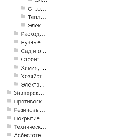
Строительное оборудование
Тепло и клининговое оборудование (уборка)
Электроинструменты
Расходные инструменты
Ручные инструменты
Сад и огород
Строительная Химия и принадлежности
Химия, крепеж, СИЗ
Хозяйственные принадлежности
Электрика и свет
Универсальные модульные покрытия
Противоскользящая защита для лестниц, профили, ленты
Резиновые и ПВХ дорожки
Покрытие из резиновой крошки
Техническая резина
Асбестотехнические и теплоизоляционные материалы