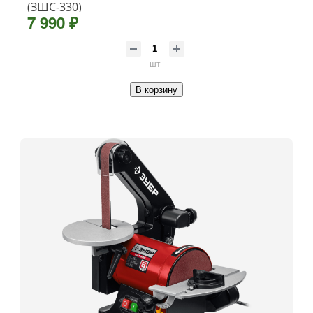
(ЗШС-330)
7 990 ₽
шт
В корзину