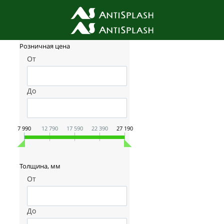
Фильтр товаров
Розничная цена
От
До
7 990
12 790
17 590
22 390
27 190
Толщина, мм
От
До