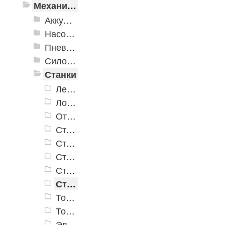
Механизированные инструменты
Аккумуляторный инструмент
Насосное оборудование
Пневматика
Силовое оборудование
Станки
Ленточные пилы
Лобзиковые станки
Отрезные (монтажные) пилы
Станки распиловочные (циркулярные)
Станки рейсмусовые
Станки сверлильные
Станки фуговально-рейсмусовые
Станки шлифовальные
Токарные станки
Точила
Электроплиткорезы