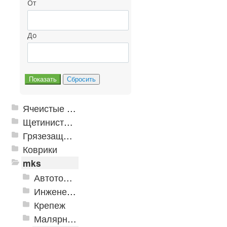
От
До
Ячеистые грязезащитные покрытия
Щетинистые покрытия
Грязезащитные, влаговпитывающие покрытия
Коврики
mks
Автотовары
Инженерная сантехника и инструменты
Крепеж
Малярно-штукатурные инструменты