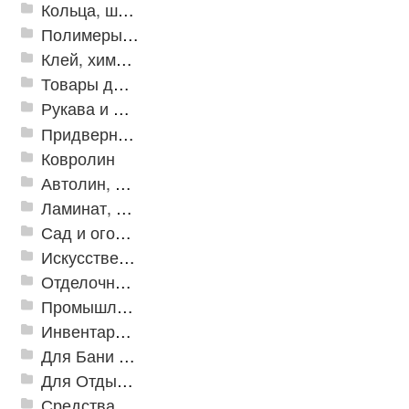
Кольца, шайбы, манжеты
Полимеры и пластики
Клей, химия, сопутствующие товары
Товары для дома
Рукава и шланги промышленные
Придверные решетки
Ковролин
Автолин, Транслин, Линолеум
Ламинат, Кварцвиниловая плитка SPC
Сад и огород
Искусственная трава
Отделочные профили
Промышленный текстиль
Инвентарь для клининга
Для Бани и Сауны
Для Отдыха и Пикника
Средства от насекомых и садовых вредителей