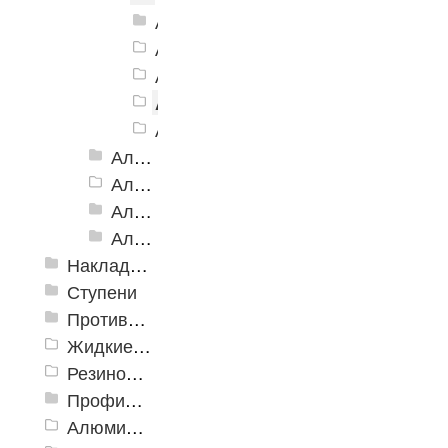
Алюминиевый угол-порог АУ-50, м
Алюминиевый угол-порог АУ-50, м
Алюминиевый угол-порог АУ-50, 
Алюминиевый угол-порог АУ-50
Алюминиевый угол-порог АУ-50, 
Алюминиевый угол-порог с двойной резиновой вставкой АУ-68
Алюминиевый угол-порог АУ-72
Алюминиевый угол-порог с тройной резиновой вставкой АУ-98
Алюминиевый угол-порог с пятью резиновыми вставками АУ-160
Накладки противоскользящие резиновые
Ступени
Противоскользящие ленты
Жидкие противоскользящие средства
Резиновый профиль с алюминиевой вставкой «NoSlip»
Профили закладные
Алюминиевый профиль для ленты