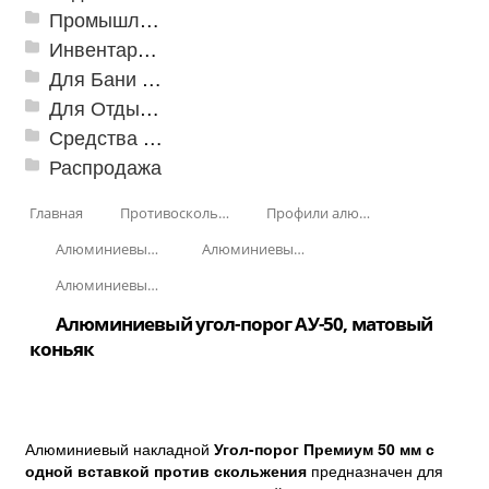
Промышленный текстиль
Инвентарь для клининга
Для Бани и Сауны
Для Отдыха и Пикника
Средства от насекомых и садовых вредителей
Распродажа
Главная
Противоскользящая защита для лестниц, профили, ленты
Профили алюминиевые с резиновой вставкой
Алюминиевый угол-порог с резиновой вставкой
Алюминиевый угол-порог АУ-50 премиум
Алюминиевый угол-порог АУ-50, Анадированные
Алюминиевый угол-порог АУ-50, матовый
коньяк
Алюминиевый накладной
Угол-порог Премиум 50 мм с
одной вставкой против скольжения
предназначен для