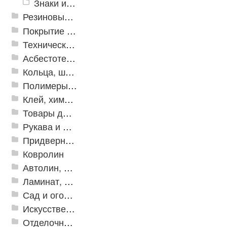
Знаки из полистирола для разметки пола
Резиновые и ПВХ дорожки
Покрытие из резиновой крошки
Техническая резина
Асбестотехнические и теплоизоляционные материалы
Кольца, шайбы, манжеты
Полимеры и пластики
Клей, химия, сопутствующие товары
Товары для дома
Рукава и шланги промышленные
Придверные решетки
Ковролин
Автолин, Транслин, Линолеум
Ламинат, Кварцвиниловая плитка SPC
Сад и огород
Искусственная трава
Отделочные профили