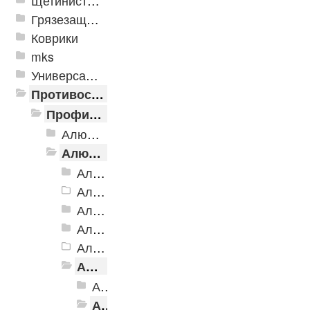
Щетинистые покрытия
Грязезащитные, влаговпитывающие покрытия
Коврики
mks
Универсальные модульные покрытия
Противоскользящая защита для лестниц, профили, ленты
Профили алюминиевые с резиновой вставкой
Алюминиевая полоса с резиновыми вставками
Алюминиевый угол-порог с резиновой вставкой
Алюминиевый угол-порог АУ-38, 38x20 мм
Алюминиевый угол-порог АУ-42 Евро, 2500мм
Алюминиевый угол-порог АУ-42, 42x23 мм
Алюминиевый угол-порог АУ-42 (на клеевой основе)
Алюминиевый угол-порог АУ-50 Евро, 2500мм
Алюминиевый угол-порог АУ-50 премиум
Алюминиевый угол-порог АУ-50, мм Без покрытия
Алюминиевый угол-порог АУ-50, Анадированные