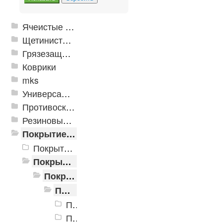
Ячеистые грязезащитные покрытия
Щетинистые покрытия
Грязезащитные, влаговпитывающие покрытия
Коврики
mks
Универсальные модульные покрытия
Противоскользящая защита для лестниц, профили, ленты
Резиновые и ПВХ дорожки
Покрытие из резиновой крошки
Покрытия в плитках
Покрытия в рулонах
Покрытие ANT-MIX
Покрытие ANT-MIX, не менее 15% гранул ЕПДМ
Покрытие ANT-MIX, не менее 15% гранул ЕПДМ, 4 мм
Покрытие ANT-MIX, не менее 15% гранул ЕПДМ, 6 мм