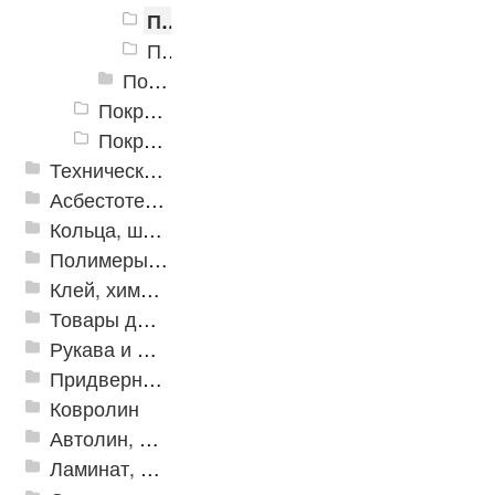
Покрытие ANT-MIX, не менее 15% гранул ЕПДМ, 8 мм
Покрытие ANT-MIX, не менее 15% гранул ЕПДМ, 10 мм
Покрытие ANT-MIX, не менее 30% гранул ЕПДМ
Покрытие ANT Standart
Покрытие ANT Flex
Техническая резина
Асбестотехнические и теплоизоляционные материалы
Кольца, шайбы, манжеты
Полимеры и пластики
Клей, химия, сопутствующие товары
Товары для дома
Рукава и шланги промышленные
Придверные решетки
Ковролин
Автолин, Транслин, Линолеум
Ламинат, Кварцвиниловая плитка SPC