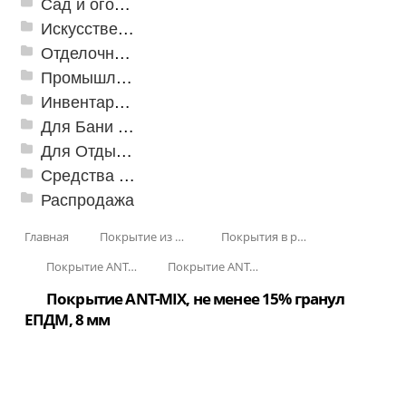
Сад и огород
Искусственная трава
Отделочные профили
Промышленный текстиль
Инвентарь для клининга
Для Бани и Сауны
Для Отдыха и Пикника
Средства от насекомых и садовых вредителей
Распродажа
Главная
Покрытие из резиновой крошки
Покрытия в рулонах
Покрытие ANT-MIX
Покрытие ANT-MIX, не менее 15% гранул ЕПДМ
Покрытие ANT-MIX, не менее 15% гранул
ЕПДМ, 8 мм