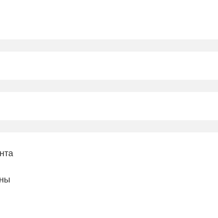
нта
ины