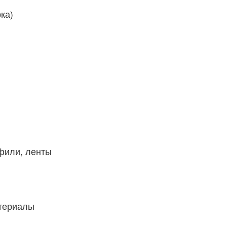
ка)
фили, ленты
атериалы