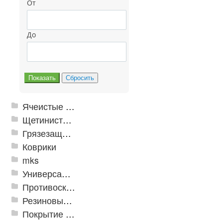
От
До
Ячеистые грязезащитные покрытия
Щетинистые покрытия
Грязезащитные, влаговпитывающие покрытия
Коврики
mks
Универсальные модульные покрытия
Противоскользящая защита для лестниц, профили, ленты
Резиновые и ПВХ дорожки
Покрытие из резиновой крошки