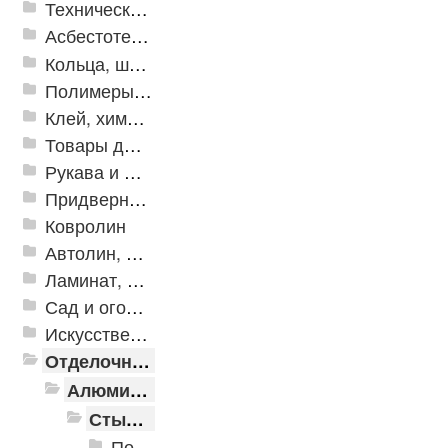
Техническая резина
Асбестотехнические и теплоизоляционные материалы
Кольца, шайбы, манжеты
Полимеры и пластики
Клей, химия, сопутствующие товары
Товары для дома
Рукава и шланги промышленные
Придверные решетки
Ковролин
Автолин, Транслин, Линолеум
Ламинат, Кварцвиниловая плитка SPC
Сад и огород
Искусственная трава
Отделочные профили
Алюминиевые пороги
Стыкоперекрывающие алюминиевые пороги
Пороги алюминиевые ПС-01 25x3 мм (открытый крепеж)