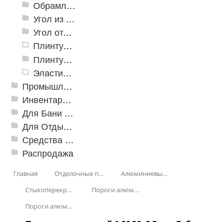
Обрамление
Угол из ПВХ
Угол отделочный арочный
Плинтус для столешниц
Плинтусы «KronPlast»
Эластичный напольно-стыковочный профиль Cezar
Промышленный текстиль
Инвентарь для клининга
Для Бани и Сауны
Для Отдыха и Пикника
Средства от насекомых и садовых вредителей
Распродажа
Главная
Отделочные профили
Алюминиевые пороги
Стыкоперекрывающие алюминиевые пороги
Пороги алюминиевые А-20 20х3,5 мм (открытый крепеж)
Пороги алюминиевые А-20 20х3,5 мм, Декорированные