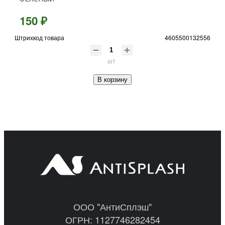
150 ₽
Штрихкод товара
4605500132556
шт
В корзину
ООО "АнтиСплэш"
ОГРН: 1127746282454