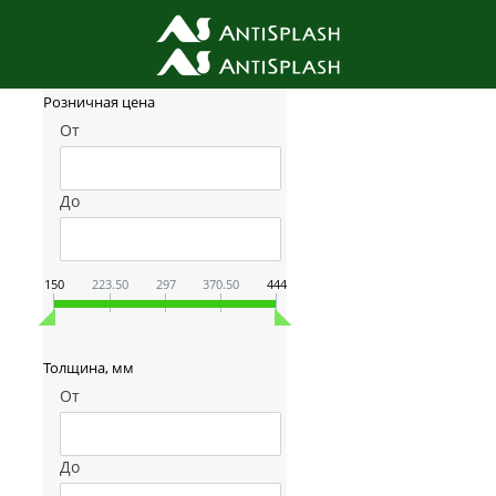
Фильтр товаров
Розничная цена
От
До
150
223.50
297
370.50
444
Толщина, мм
От
До