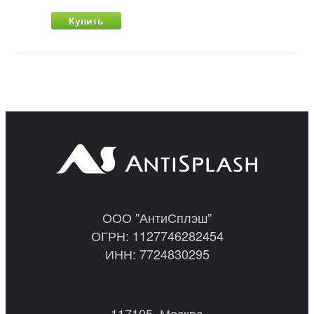
Купить
ООО "АнтиСплэш"
ОГРН: 1127746282454
ИНН: 7724830295
117105, Москва