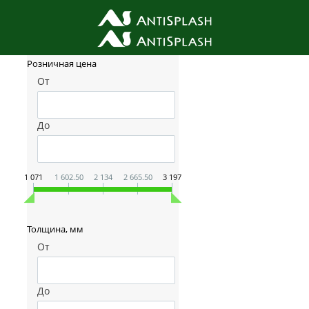
Фильтр товаров
Розничная цена
От
До
1 071
1 602.50
2 134
2 665.50
3 197
Толщина, мм
От
До