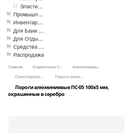
Эластичный напольно-стыковочный профиль Cezar
Промышленный текстиль
Инвентарь для клининга
Для Бани и Сауны
Для Отдыха и Пикника
Средства от насекомых и садовых вредителей
Распродажа
Главная
Отделочные профили
Алюминиевые пороги
Стыкоперекрывающие алюминиевые пороги
Пороги алюминиевые ПС-05 100x5 мм (открытый крепеж)
Пороги алюминиевые ПС-05 100x5 мм,
окрашенные в серебро