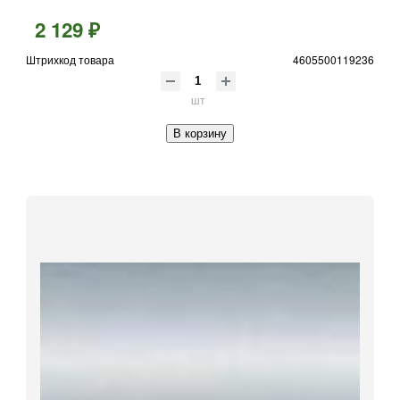
2 129 ₽
Штрихкод товара
4605500119236
шт
В корзину