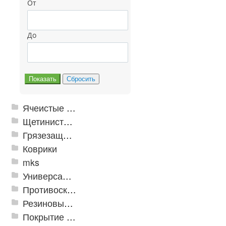
От
До
Ячеистые грязезащитные покрытия
Щетинистые покрытия
Грязезащитные, влаговпитывающие покрытия
Коврики
mks
Универсальные модульные покрытия
Противоскользящая защита для лестниц, профили, ленты
Резиновые и ПВХ дорожки
Покрытие из резиновой крошки