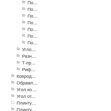
Пороги алюминиевые А-30 30х5 мм (открытый крепеж)
Пороги алюминиевые А-39 39х5,4 мм (открытый крепеж)
Пороги алюминиевые А-45 45х4,4 мм (открытый крепеж)
Пороги алюминиевые B-1 30х4,2 мм (скрытый крепеж)
Пороги алюминиевые B-2 37х4,4 мм (скрытый крепеж)
Пороги алюминиевые B-4 41х6-13 мм (скрытый крепеж)
Пороги алюминиевые B-5 80х4,6 мм (скрытый крепеж)
Угловые алюминиевые пороги
Разноуровневые алюминиевые профили
Т-профиль
Рифленые алюминиевые листы и углы квинтет
Ковродержатели
Обрамление
Угол из ПВХ
Угол отделочный арочный
Плинтус для столешниц
Плинтусы «KronPlast»