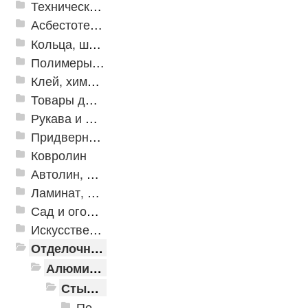
Техническая резина
Асбестотехнические и теплоизоляционные материалы
Кольца, шайбы, манжеты
Полимеры и пластики
Клей, химия, сопутствующие товары
Товары для дома
Рукава и шланги промышленные
Придверные решетки
Ковролин
Автолин, Транслин, Линолеум
Ламинат, Кварцвиниловая плитка SPC
Сад и огород
Искусственная трава
Отделочные профили
Алюминиевые пороги
Стыкоперекрывающие алюминиевые пороги
Пороги алюминиевые ПС-01 25x3 мм (открытый крепеж)