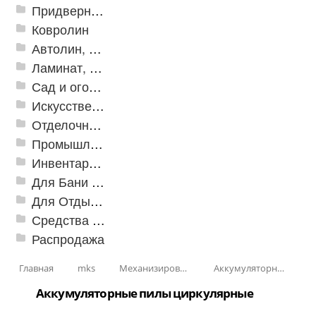
Придверные решетки
Ковролин
Автолин, Транслин, Линолеум
Ламинат, Кварцвиниловая плитка SPC
Сад и огород
Искусственная трава
Отделочные профили
Промышленный текстиль
Инвентарь для клининга
Для Бани и Сауны
Для Отдыха и Пикника
Средства от насекомых и садовых вредителей
Распродажа
Главная
mks
Механизированные инструменты
Аккумуляторный инструмент
Аккумуляторные пилы циркулярные