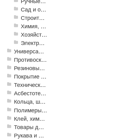
Ручные инструменты
Сад и огород
Строительная Химия и принадлежности
Химия, крепеж, СИЗ
Хозяйственные принадлежности
Электрика и свет
Универсальные модульные покрытия
Противоскользящая защита для лестниц, профили, ленты
Резиновые и ПВХ дорожки
Покрытие из резиновой крошки
Техническая резина
Асбестотехнические и теплоизоляционные материалы
Кольца, шайбы, манжеты
Полимеры и пластики
Клей, химия, сопутствующие товары
Товары для дома
Рукава и шланги промышленные