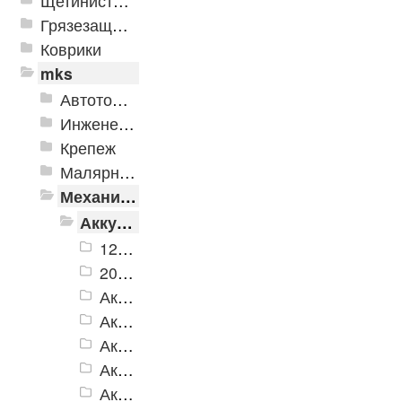
Щетинистые покрытия
Грязезащитные, влаговпитывающие покрытия
Коврики
mks
Автотовары
Инженерная сантехника и инструменты
Крепеж
Малярно-штукатурные инструменты
Механизированные инструменты
Аккумуляторный инструмент
12V MAX T7 Lithium PRO система
20V LMS единая система
Аккумуляторные газонокосилки
Аккумуляторные гайковерты
Аккумуляторные дрели - шуруповерты
Аккумуляторные отвертки
Аккумуляторные перфораторы