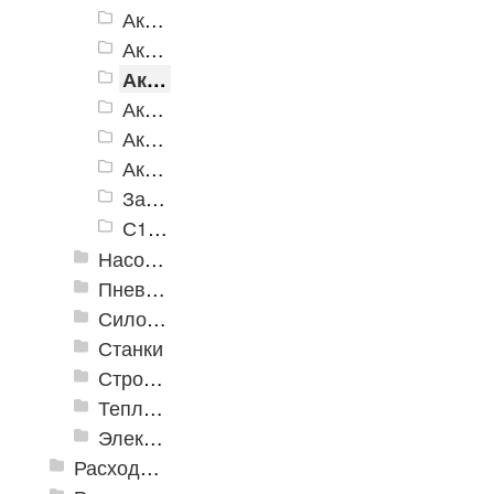
Аккумуляторные пилы сабельные
Аккумуляторные пилы цепные
Аккумуляторные пилы циркулярные
Аккумуляторные триммеры и косы
Аккумуляторные УШМ
Аккумуляторы для инструмента
Зарядные устройства
С1-18 Lithium система
Насосное оборудование
Пневматика
Силовое оборудование
Станки
Строительное оборудование
Тепло и клининговое оборудование (уборка)
Электроинструменты
Расходные инструменты