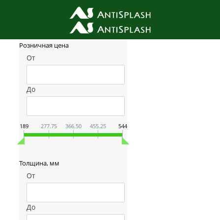
Фильтр товаров
Розничная цена
От
До
189
277.75
366.50
455.25
544
Толщина, мм
От
До