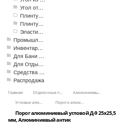
Угол отделочный арочный
Плинтус для столешниц
Плинтусы «KronPlast»
Эластичный напольно-стыковочный профиль Cezar
Промышленный текстиль
Инвентарь для клининга
Для Бани и Сауны
Для Отдыха и Пикника
Средства от насекомых и садовых вредителей
Распродажа
Главная
Отделочные профили
Алюминиевые пороги
Угловые алюминиевые пороги
Пороги алюминиевые угловые Д-9 25х25,5 мм
Порог алюминиевый угловой Д-9 25x25,5
мм, Алюминиевый антик