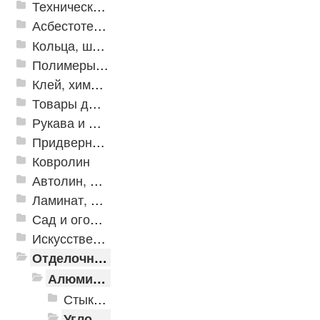
Техническая резина
Асбестотехнические и теплоизоляционные материалы
Кольца, шайбы, манжеты
Полимеры и пластики
Клей, химия, сопутствующие товары
Товары для дома
Рукава и шланги промышленные
Придверные решетки
Ковролин
Автолин, Транслин, Линолеум
Ламинат, Кварцвиниловая плитка SPC
Сад и огород
Искусственная трава
Отделочные профили
Алюминиевые пороги
Стыкоперекрывающие алюминиевые пороги
Угловые алюминиевые пороги