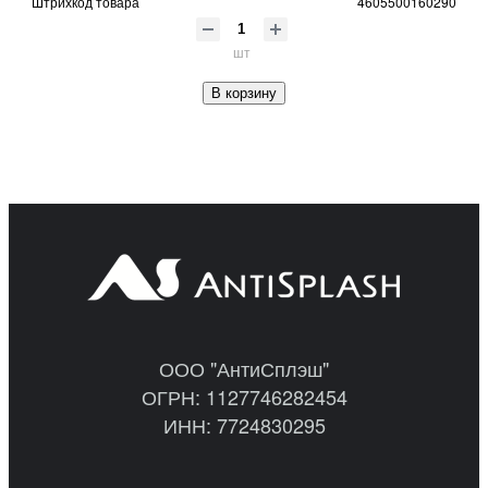
Штрихкод товара
4605500160290
шт
В корзину
ООО "АнтиСплэш"
ОГРН: 1127746282454
ИНН: 7724830295