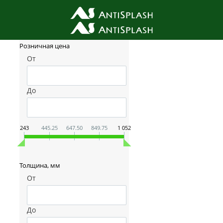
Фильтр товаров
Розничная цена
От
До
243
445.25
647.50
849.75
1 052
Толщина, мм
От
До