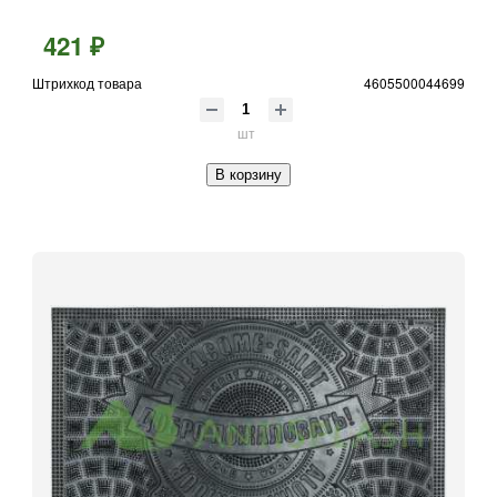
421 ₽
Штрихкод товара
4605500044699
шт
В корзину