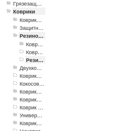
Грязезащитные, влаговпитывающие покрытия
Коврики
Коврики влаговпитывающие
Защитные коврики и лотки
Резиновые коврики
Коврики PinMat
Коврики PinMat Матрица
Резиновый коврик с рисунком
Двухкомпонентные коврики
Коврики на пенорезине
Кокосовые коврики
Коврики для ванн
Коврики и дорожки пористые (Лапша)
Коврик флокированный
Универсальные коврики
Коврики хлопковые
Циновки