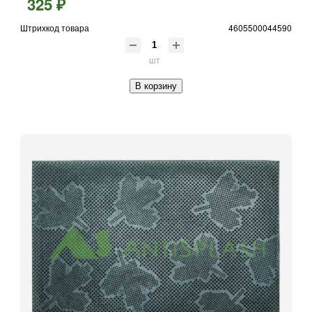
325 ₽
Штрихкод товара
4605500044590
шт
В корзину