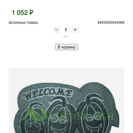
1 052 ₽
Штрихкод товара
4605500044569
шт
В корзину