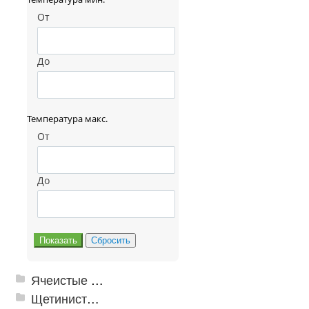
От
До
Температура макс.
От
До
Ячеистые грязезащитные покрытия
Щетинистые покрытия