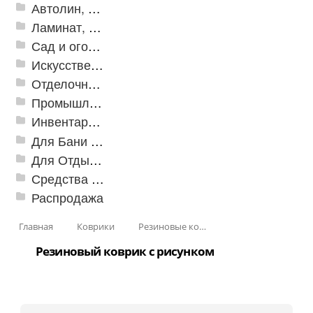
Автолин, Транслин, Линолеум
Ламинат, Кварцвиниловая плитка SPC
Сад и огород
Искусственная трава
Отделочные профили
Промышленный текстиль
Инвентарь для клининга
Для Бани и Сауны
Для Отдыха и Пикника
Средства от насекомых и садовых вредителей
Распродажа
Главная
Коврики
Резиновые коврики
Резиновый коврик с рисунком