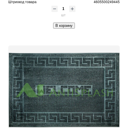
Штрихкод товара
4605500249445
шт
В корзину