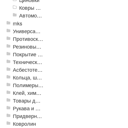
Ковры для детской
Автомобильные коврики
mks
Универсальные модульные покрытия
Противоскользящая защита для лестниц, профили, ленты
Резиновые и ПВХ дорожки
Покрытие из резиновой крошки
Техническая резина
Асбестотехнические и теплоизоляционные материалы
Кольца, шайбы, манжеты
Полимеры и пластики
Клей, химия, сопутствующие товары
Товары для дома
Рукава и шланги промышленные
Придверные решетки
Ковролин