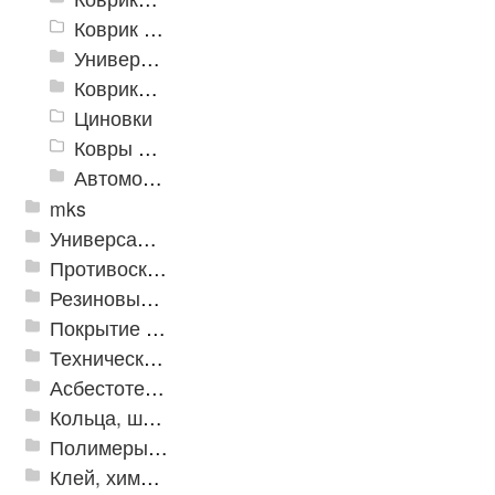
Коврик флокированный
Универсальные коврики
Коврики хлопковые
Циновки
Ковры для детской
Автомобильные коврики
mks
Универсальные модульные покрытия
Противоскользящая защита для лестниц, профили, ленты
Резиновые и ПВХ дорожки
Покрытие из резиновой крошки
Техническая резина
Асбестотехнические и теплоизоляционные материалы
Кольца, шайбы, манжеты
Полимеры и пластики
Клей, химия, сопутствующие товары