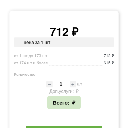
712 ₽
цена за 1 шт
от 1 шт до 173 шт
712 ₽
от 174 шт и более
615 ₽
Количество
шт
Доп.услуги:
₽
Всего:
₽