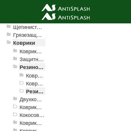
Ячеистые грязезащитные покрытия
Щетинистые покрытия
Грязезащитные, влаговпитывающие покрытия
Коврики
Коврики влаговпитывающие
Защитные коврики и лотки
Резиновые коврики
Коврики PinMat
Коврики PinMat Матрица
Резиновый коврик с рисунком
Двухкомпонентные коврики
Коврики на пенорезине
Кокосовые коврики
Коврики для ванн
Коврики и дорожки пористые (Лапша)