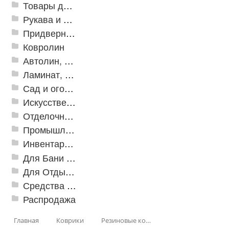
Товары для дома
Рукава и шланги промышленные
Придверные решетки
Ковролин
Автолин, Транслин, Линолеум
Ламинат, Кварцвиниловая плитка SPC
Сад и огород
Искусственная трава
Отделочные профили
Промышленный текстиль
Инвентарь для клининга
Для Бани и Сауны
Для Отдыха и Пикника
Средства от насекомых и садовых вредителей
Распродажа
Главная
Коврики
Резиновые коврики