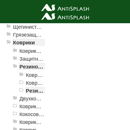
Ячеистые грязезащитные покрытия
Щетинистые покрытия
Грязезащитные, влаговпитывающие покрытия
Коврики
Коврики влаговпитывающие
Защитные коврики и лотки
Резиновые коврики
Коврики PinMat
Коврики PinMat Матрица
Резиновый коврик с рисунком
Двухкомпонентные коврики
Коврики на пенорезине
Кокосовые коврики
Коврики для ванн
Коврики и дорожки пористые (Лапша)