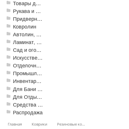
Товары для дома
Рукава и шланги промышленные
Придверные решетки
Ковролин
Автолин, Транслин, Линолеум
Ламинат, Кварцвиниловая плитка SPC
Сад и огород
Искусственная трава
Отделочные профили
Промышленный текстиль
Инвентарь для клининга
Для Бани и Сауны
Для Отдыха и Пикника
Средства от насекомых и садовых вредителей
Распродажа
Главная
Коврики
Резиновые коврики