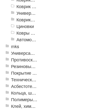
Коврик флокированный
Универсальные коврики
Коврики хлопковые
Циновки
Ковры для детской
Автомобильные коврики
mks
Универсальные модульные покрытия
Противоскользящая защита для лестниц, профили, ленты
Резиновые и ПВХ дорожки
Покрытие из резиновой крошки
Техническая резина
Асбестотехнические и теплоизоляционные материалы
Кольца, шайбы, манжеты
Полимеры и пластики
Клей, химия, сопутствующие товары