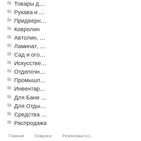
Товары для дома
Рукава и шланги промышленные
Придверные решетки
Ковролин
Автолин, Транслин, Линолеум
Ламинат, Кварцвиниловая плитка SPC
Сад и огород
Искусственная трава
Отделочные профили
Промышленный текстиль
Инвентарь для клининга
Для Бани и Сауны
Для Отдыха и Пикника
Средства от насекомых и садовых вредителей
Распродажа
Главная
Коврики
Резиновые коврики