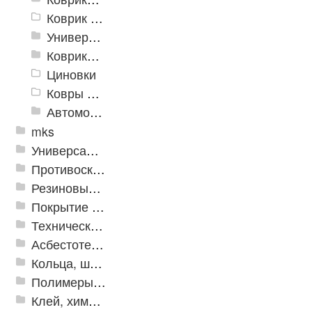
Коврик флокированный
Универсальные коврики
Коврики хлопковые
Циновки
Ковры для детской
Автомобильные коврики
mks
Универсальные модульные покрытия
Противоскользящая защита для лестниц, профили, ленты
Резиновые и ПВХ дорожки
Покрытие из резиновой крошки
Техническая резина
Асбестотехнические и теплоизоляционные материалы
Кольца, шайбы, манжеты
Полимеры и пластики
Клей, химия, сопутствующие товары