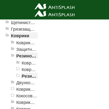
Ячеистые грязезащитные покрытия
Щетинистые покрытия
Грязезащитные, влаговпитывающие покрытия
Коврики
Коврики влаговпитывающие
Защитные коврики и лотки
Резиновые коврики
Коврики PinMat
Коврики PinMat Матрица
Резиновый коврик с рисунком
Двухкомпонентные коврики
Коврики на пенорезине
Кокосовые коврики
Коврики для ванн
Коврики и дорожки пористые (Лапша)