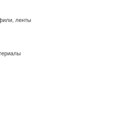
фили, ленты
атериалы