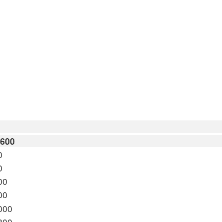
*600
0
0
00
00
000
800