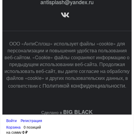
antisplash@yandex.ru
ООО «АнтиСплэш» использует файлы «cookie» для
персонализации и повышения удобства пользования
веб-сайтом. «Cookie» файлы сохраняют информацию о
предыдущем использовании веб-сайта. Продолжая
использовать веб-сайт, вы даете согласие на обработку
файлов «cookie» и других пользовательских данных, в
Политикой конфиденциальности
соответствии с
.
BIG BLACK
Сделано в
Войти
Регистрация
Корзина
0 позиций
на сумму
0 ₽