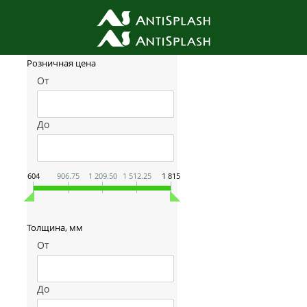
Фильтр товаров
Розничная цена
От
До
604
906.75
1 209.50
1 512.25
1 815
Толщина, мм
От
До