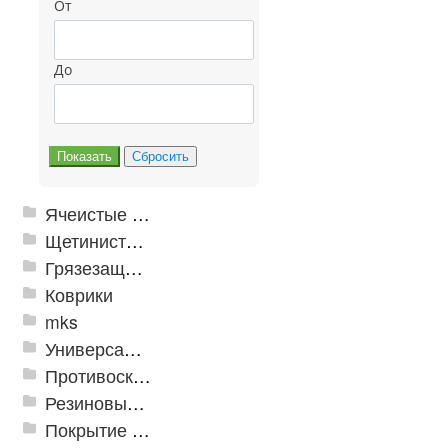
От
До
Ячеистые грязезащитные покрытия
Щетинистые покрытия
Грязезащитные, влаговпитывающие покрытия
Коврики
mks
Универсальные модульные покрытия
Противоскользящая защита для лестниц, профили, ленты
Резиновые и ПВХ дорожки
Покрытие из резиновой крошки