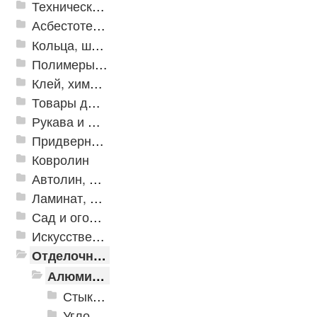
Техническая резина
Асбестотехнические и теплоизоляционные материалы
Кольца, шайбы, манжеты
Полимеры и пластики
Клей, химия, сопутствующие товары
Товары для дома
Рукава и шланги промышленные
Придверные решетки
Ковролин
Автолин, Транслин, Линолеум
Ламинат, Кварцвиниловая плитка SPC
Сад и огород
Искусственная трава
Отделочные профили
Алюминиевые пороги
Стыкоперекрывающие алюминиевые пороги
Угловые алюминиевые пороги