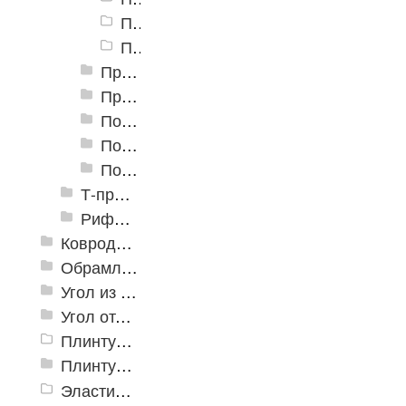
Профили алюминиевые ПР-04 45 мм, пробка
Профили алюминиевые ПР-04 45 мм, сосна
Профили алюминиевые разноуровневые ПР-05 50 мм
Профили алюминиевые разноуровневые ПР-06 41 мм
Пороги алюминиевые разноуровневые С-1 32х3,2 мм (открытый крепеж)
Пороги алюминиевые разноуровневые С-2 32х8 мм (открытый крепеж)
Пороги алюминиевые разноуровневые С-4 39,4х12 мм (открытый крепеж)
Т-профиль
Рифленые алюминиевые листы и углы квинтет
Ковродержатели
Обрамление
Угол из ПВХ
Угол отделочный арочный
Плинтус для столешниц
Плинтусы «KronPlast»
Эластичный напольно-стыковочный профиль Cezar